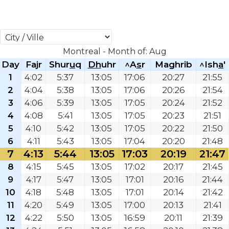
Montreal - Month of: Aug
Day
Fajr
Shur
u
q
Dh
uhr
^A
s
r
Maghrib
^Ish
a
'
1
4:02
5:37
13:05
17:06
20:27
21:55
2
4:04
5:38
13:05
17:06
20:26
21:54
3
4:06
5:39
13:05
17:05
20:24
21:52
4
4:08
5:41
13:05
17:05
20:23
21:51
5
4:10
5:42
13:05
17:05
20:22
21:50
6
4:11
5:43
13:05
17:04
20:20
21:48
7
4:13
5:44
13:05
17:03
20:19
21:47
8
4:15
5:45
13:05
17:02
20:17
21:45
9
4:17
5:47
13:05
17:01
20:16
21:44
10
4:18
5:48
13:05
17:01
20:14
21:42
11
4:20
5:49
13:05
17:00
20:13
21:41
12
4:22
5:50
13:05
16:59
20:11
21:39