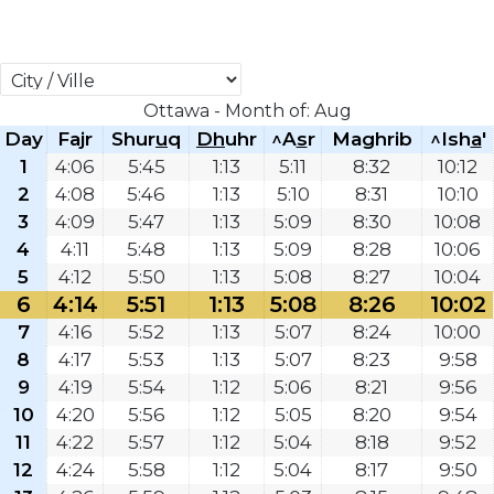
Ottawa - Month of: Aug
Day
Fajr
Shur
u
q
Dh
uhr
^A
s
r
Maghrib
^Ish
a
'
1
4:06
5:45
1:13
5:11
8:32
10:12
2
4:08
5:46
1:13
5:10
8:31
10:10
3
4:09
5:47
1:13
5:09
8:30
10:08
4
4:11
5:48
1:13
5:09
8:28
10:06
5
4:12
5:50
1:13
5:08
8:27
10:04
6
4:14
5:51
1:13
5:08
8:26
10:02
7
4:16
5:52
1:13
5:07
8:24
10:00
8
4:17
5:53
1:13
5:07
8:23
9:58
9
4:19
5:54
1:12
5:06
8:21
9:56
10
4:20
5:56
1:12
5:05
8:20
9:54
11
4:22
5:57
1:12
5:04
8:18
9:52
12
4:24
5:58
1:12
5:04
8:17
9:50