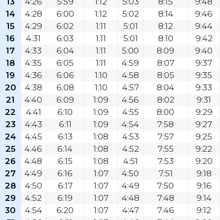
13
4:26
5:59
1:12
5:03
8:15
9:48
14
4:28
6:00
1:12
5:02
8:14
9:46
15
4:29
6:02
1:11
5:01
8:12
9:44
16
4:31
6:03
1:11
5:01
8:10
9:42
17
4:33
6:04
1:11
5:00
8:09
9:40
18
4:35
6:05
1:11
4:59
8:07
9:37
19
4:36
6:06
1:10
4:58
8:05
9:35
20
4:38
6:08
1:10
4:57
8:04
9:33
21
4:40
6:09
1:09
4:56
8:02
9:31
22
4:41
6:10
1:09
4:55
8:00
9:29
23
4:43
6:11
1:09
4:54
7:58
9:27
24
4:45
6:13
1:08
4:53
7:57
9:25
25
4:46
6:14
1:08
4:52
7:55
9:22
26
4:48
6:15
1:08
4:51
7:53
9:20
27
4:49
6:16
1:07
4:50
7:51
9:18
28
4:50
6:17
1:07
4:49
7:50
9:16
29
4:52
6:19
1:07
4:48
7:48
9:14
30
4:54
6:20
1:07
4:47
7:46
9:12