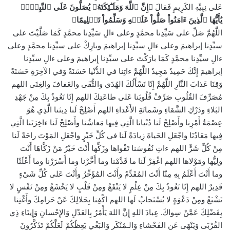
عَلى نِبِيِّهِ الكَرِيمِ فَقالَ
﴿إِنَّ ٱللَّهَ وَمَلَـٰٓئِكَتَهُۥ يُصَلُّونَ عَلَى ٱلنَّبِيِّۚ
يَٰأَيُّهَا ٱلَّذِينَ ءَامَنُواْ صَلُّواْ عَلَيۡهِ وَسَلِّمُواْ تَسۡلِيمًا﴾
اللَّهُمَّ صَلِّ على سَيِّدِنا محمَّدٍ وعلى ءالِ سَيِّدِنا محمَّدٍ كَمَا صَلَّيْتَ على
سيِّدِنا إبراهيمَ وعلى ءالِ سيِّدِنا إبراهيمَ وبارِكْ على سيِّدِنا محمَّدٍ وعلى
ءالِ سيِّدِنا محمَّدٍ كَمَا بارَكْتَ على سيِّدِنا إِبراهيمَ وعلى ءالِ سيِّدِنا
إبراهيمَ إِنَّكَ حَمِيدٌ مَجِيدٌ اللَّهُمَّ ءاتِنا في الدُّنْيا حَسَنَةً وَفي الآخِرَةِ حَسَنَةً
وَقِنَا عَذابَ النَّارِ اللَّهُمَّ إِنّا نَسْأَلُكَ الهُدَى والتُّقَى والعَفافَ والغِنَى اللهم
مُصَرِّفَ القُلُوبِ صَرِّفْ قُلُوبَنا عَلى طاعَتِكَ اللهم إِنّا نَعُوذُ بِكَ مِنْ جَهْدِ
البَلاءِ ودَرْكِ الشَّقاءِ وشَماتَةِ الأَعْداءِ اللهم أَصْلِحْ لَنا دِينَنا الَّذِي هُوَ
عِصْمَةُ أَمْرِنا وأَصْلِحْ لَنا دُنْيانا الَّتِي فِيها مَعاشُنا وأَصْلِحْ لَنا ءاخِرَتَنا الَّتِي
فِيها مَعَادُنَا واجْعَلِ الحَياةَ زِيادَةً لَنا في كُلِّ خَيْرٍ واجْعَلِ المَوْتَ راحَةً لَنا
مِنْ كُلِّ شَرٍّ اللهم ءاتِ نُفُوسَنا تَقْواها وزَكِّها أَنْتَ خَيْرُ مَنْ زَكَّاهَا أَنْتَ
ولِيُّها ومَوْلاها اللهم اغْفِرْ لَنا ما قَدَّمْنا وما أَخَّرْنا وما أَسْرَرْنا وما أَعْلَنّا
وما أَنْتَ أَعْلَمُ بِهِ مِنّا أَنْتَ المُقَدِّمُ وأَنْتَ المُؤَخِّرُ وأَنْتَ عَلى كُلِّ شَىْءٍ
قَدِيرٌ اللهم إِنّا نَعُوذُ بِكَ مِنْ عِلْمٍ لا يَنْفَعُ ومِنْ قَلْبٍ لا يَخْشَعُ ومِنْ نَفْسٍ لا
تَشْبَعُ ومِنْ دَعْوَةٍ لا يُسْتَجابُ لَها اللهم اكْفِنا بِحَلالِكَ عَنْ حَرامِكَ وأَغْنِنا
بِفَضْلِكَ عَمَّنْ سِواكَ. عِبادَ اللهِ إِنَّ اللهَ يَأْمُرُ بِالعَدْلِ وَالإِحْسانِ وَإِيتَاءِ ذِي
القُرْبَى وَيَنْهَى عَنِ الفَحْشاءِ وَالـمُنْكَرِ وَالبَغْيِ يَعِظُكُمْ لَعَلَّكُمْ تَذَكَّرُونَ