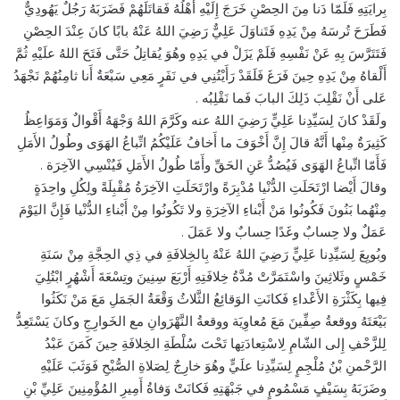
بِرايَتِهِ فَلَمّا دَنا مِنَ الحِصْنِ خَرَجَ إِلَيْهِ أَهْلُهُ فَقاتَلَهُمْ فَضَرَبَهُ رَجُلٌ يَهُودِيٌّ
فَطَرَحَ تُرسَهُ مِنْ يَدِهِ فَتَناوَلَ عَلِيٌّ رَضِيَ اللهُ عَنْهُ بابًا كانَ عِنْدَ الحِصْنِ
فَتَتَرَّسَ بِهِ عَنْ نَفْسِهِ فَلَمْ يَزَلْ في يَدِهِ وهُوَ يُقاتِلُ حَتَّى فَتَحَ اللهُ علَيْهِ ثُمَّ
أَلْقاهُ مِنْ يَدِهِ حِينَ فَرَغَ فَلَقَدْ رَأَيْتُنِي في نَفَرٍ مَعِي سَبْعَةٌ أَنا ثامِنُهُمْ نَجْهَدُ
عَلى أَنْ نَقْلِبَ ذَلِكَ البابَ فَما نَقْلِبُه .
ولَقَدْ كانَ لِسَيِّدِنا عَلِيٍّ رَضِيَ اللهُ عنه وكَرَّمَ اللهُ وَجْهَهُ أَقْوالٌ وَمَوَاعِظُ
كَثِيرَةٌ مِنْها أَنَّهُ قالَ إِنَّ أَخْوَفَ ما أَخافُ عَلَيْكُمُ اتِّباعُ الهَوَى وطُولُ الأَمَلِ
فَأَمّا اتِّباعُ الهَوَى فَيُصُدُّ عَنِ الحَقِّ وأَمّا طُولُ الأَمَلِ فَيُنْسِي الآخِرَة .
وقالَ أَيْضا ارْتَحَلَتِ الدُّنْيا مُدْبِرَةً وارْتَحَلَتِ الآخِرَةُ مُقْبِلَةً ولِكُلِ واحِدَةٍ
مِنْهُما بَنُونَ فَكُونُوا مَنْ أَبْناءِ الآخِرَةِ ولا تَكُونُوا مِنْ أَبْناءِ الدُّنْيا فَإِنَّ اليَوْمَ
عَمَلٌ ولا حِسابٌ وغَدًا حِسابٌ ولا عَمَلَ .
وبُويِعَ لِسَيِّدِنا عَلِيٍّ رَضِيَ اللهُ عَنْهُ بِالخِلافَةِ في ذِي الحِجَّةِ مِنْ سَنَةِ
خَمْسٍ وثَلاثِينَ واسْتَمَرَّتْ مُدَّةُ خِلافَتِهِ أَرْبَعَ سِنِينَ وتِسْعَةَ أَشْهُرٍ ابْتُلِيَ
فِيها بِكَثْرَةِ الأَعْداءِ فَكانَتِ الوَقائِعُ الثَّلاثُ وَقْعَةُ الجَمَلِ مَعَ مَنْ نَكَثُوا
بَيْعَتَهُ ووقعةُ صِفِّينَ مَعَ مُعاوِيَة ووقعةُ النَّهْرَوانِ مع الخَوارِجِ وكانَ يَسْتَعِدُّ
لِلزَّحْفِ إِلى الشّامِ لِاسْتِعادَتِها تَحْتَ سُلْطَةِ الخِلافَةِ حِينَ كَمَنَ عَبْدُ
الرَّحْمنِ بْنُ مُلْجِمٍ لِسَيِّدِنا علَيٍّ وهُوَ خارِجٌ لِصَلاةِ الصُّبْحِ فَوَثَبَ عَلَيْهِ
وضَرَبَهُ بِسَيْفٍ مَسْمُومٍ في جَبْهَتِهِ فَكانَتْ وَفاةُ أَمِيرِ المُؤْمِنِينَ عَلِيِّ بْنِ