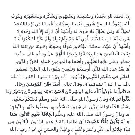
إِنَّ الحَمْدَ للهِ نَحْمَدُهُ ونَسْتَعِينُهُ ونَسْتَهْدِيهِ ونَشْكُرُهُ ونَسْتَغْفِرُهُ ونَتُوبُ
إِلَيْهِ ونَعُوذُ بِاللهِ مِنْ شُرورِ أَنْفُسِنا وسَيِّئاتِ أَعْمالِنَا مَن يَهْدِ اللهُ فَلا
مُضِلَّ لَهُ ومَن يُضْلِلْ فَلا هادِيَ لَهُ وأَشْهَدُ أَنْ لا إِلَهَ إِلاَّ اللهُ وَحْدَهُ لا
شَريكَ لَهُ الواحِدُ الأَحَدُ الَّذِي لَمْ يَلِدْ ولَمْ يُولَدْ ولَمْ يَكُنْ لَهُ كُفُوًا أَحَدٌ
وأَشْهَدُ أَنَّ سَيِّدَنا محمَّدًا عَبْدُهُ ورَسُولُهُ وصَفِيُّهُ وحَبِيبُهُ مَنْ بَعَثَهُ اللهُ
رَحْمَةً لِلْعالَمِينَ هادِيًا ومُبَشِّرًا ونَذِيرًا. اَللَّهُمَّ صَلِّ وسلّم عَلى سَيِّدِنا
محمَّدٍ وعلى ءالِهِ الطَّيِّبِينَ وأَصْحابِهِ المَيامِينِ حُماةِ الحَقِّ والدِّين.
أَمّا بَعْدُ عِبادَ اللهِ فَإِنِّي أُوصِيكُمْ وَنَفْسِيَ بِتَقْوَى اللهِ العَلِيِّ العَظِيمِ
القائلِ في مُحْكَمِ التَّنْزِيلِ
﴿يَٰٓأَيُّهَا ٱلَّذِينَ ءَامَنُواْ ٱتَّقُواْ ٱللَّهَ
وَكُونُواْ مَعَ ٱلصَّٰدِقِينَ﴾
. وقالَ تَعالى أَيْضًا
﴿مِّنَ ٱلمُؤمِنِينَ رِجَال
صَدَقُواْ مَا عَٰهَدُواْ ٱللَّهَ عَلَيهِ فَمِنهُم مَّن قَضَىٰ نَحبَهُۥ وَمِنهُم مَّن يَنتَظِرُ وَمَا
بَدَّلُواْ تَبدِيلا﴾
وَقالَ رَسولُ اللهِ صلّى اللهُ عليهِ وسلَّمَ فَعَلَيْكُمْ بِسُنَّتِي
وَسُنَّةِ الخُلَفاءِ المَهْدِيِّينَ الراشِدِينَ تَمَسَّكُوا بِها وعَضُّوا عَلَيْها بِالنَّواجِذِ
اهـ وقالَ رَسولُ الله صلى اللهُ عليه وسلَّم
الخِلافَةُ بَعْدِي ثَلاثُونَ سَنَةً
اهـ ثُمَّ يَكُونُ مُلْكًا عَضُوضًا
أَيْ ظالِمًا وكانَتْ هَذِهِ السِّنُونَ الثَّلاثُونَ هِيَ
مُدَّةَ خِلافَةِ أَبِي بَكْرٍ وعُمَرَ وعُثْمانَ وعَلِيٍّ والحَسَنِ بْنِ عَلِيٍّ رَضِيَ اللهُ