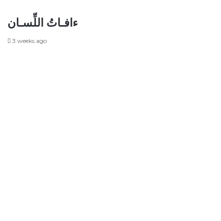
ءافـاتُ اللِّسـان
3 weeks ago