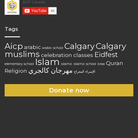
Tags
Aicp
Calgary
Calgary
arabic
arabic school
muslims
Eidfest
celebration
classes
Islam
Quran
elementary school
islamic
islamic school
israa
مهرجان كالجري
Religion
الإسراء
المعراج
Donate now