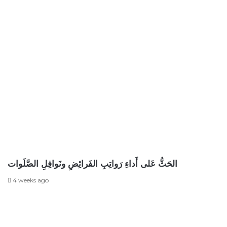
الحَثُّ عَلى أَداءِ رَواتِبِ الفَرائِضِ ونَوافِلِ الصَّلَوات
4 weeks ago