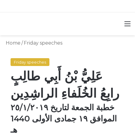
M
Home
/
Friday speeches
Friday speeches
عَلِيُّ بْنُ أَبِي طالِبٍ
رابِعُ الخُلَفاءِ الراشِدِين
خطبة الجمعة لتاريخ ٢٥/١/٢٠١٩
الموافق ١٩ جمادى الأولى 1440
هـ