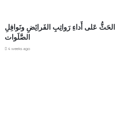
الحَثُّ عَلى أَداءِ رَواتِبِ الفَرائِضِ ونَوافِلِ
الصَّلَوات
4 weeks ago