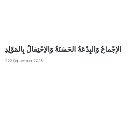
الإجْماعُ وَالبِدْعَةُ الحَسَنَةُ وَالاِحْتِفالُ بِالمَوْلِدِ
22 September 2023