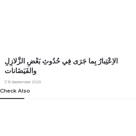
الاِعْتِبارُ بِما جَرَى فِي حُدُوثِ بَعْضِ الزَّلازِلِ
والفَيَضَانات
15 September 2023
Check Also
Close