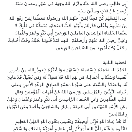
أَبِي طالِبٍ رضيَ اللهُ عَنْهُ وكَرَّمَ اللهُ وجهَهُ في شَهْرِ رَمَضانَ سَنَةَ
أَرْبَعِينَ عَنْ ثَلاثٍ وسِتِّينَ سَنَة.
أَخِي المُسْلِمَ كُنْ مُحِبًّا لِمَنْ أَحَبَّهُمُ اللهُ ورَسُولُهُ مُعَظِّمًا لِمَنْ رَفَعَ اللهُ
مِنْ شَأْنِهِمْ وأَعْلَى قَدْرَهُمْ ولْيَبْقَ حُبُّ الصَّحابَةِ مُتَمَكّنًا في قَلْبِكَ لا
سِيَّما الخُلَفاءِ الراشِدِينَ العامِلِينَ الوَرِعِينَ أَبِي بَكْرٍ وعُمَرَ وعُثْمانَ
وعَلِيٍّ رَضِيَ اللهُ عَنْهُمْ وأَرْضاهُمْ. اللهم امْلَأْ قُلُوبَنا بِحُبِّكَ وحُبِّ أَحْبابِكَ
واجْعَلْ وُلاَةَ أُمُورِنا مِنَ الصّالِحِينَ الوَرِعِين.
الخطبة الثانية
الحَمْدُ للهِ نَحْمَدُهُ وَنَسْتَعينُهُ وَنَسْتَهْدِيهِ وَنَشْكُرُهُ وَنَعوذُ بِاللهِ مِنْ شُرورِ
أَنْفُسِنا وَسَيِّئاتِ أَعْمالِنا، مَن يَهْدِ اللهُ فَلا مُضِلَّ لَهُ وَمَن يُضْلِلْ فَلا هادِيَ
لَهُ، وَالصَّلاةُ وَالسَّلامُ على سَيِّدِنا محمَّدٍ الصادِقِ الوَعْدِ الأَمينِ وعلى
إِخْوانِهِ النَّبِيِّينَ والمُرْسَلين. وَرَضِيَ اللهُ عَنْ أُمَّهاتِ الْمُؤْمِنينَ وَءالِ
البَيْتِ الطَّاهِرينَ وَعَنِ الخُلَفاءِ الرَّاشِدينَ أَبي بَكْرٍ وعُمَرَ وَعُثْمانَ وَعَلِيٍّ
وَعَنِ الأَئِمَّةِ المُهْتَدينَ أَبي حَنيفَةَ ومالِكٍ والشافِعِيِّ وأَحْمَدَ وَعَنِ الأَوْلِياءِ
والصَّالِحينَ.
أَمَّا بَعْدُ عِبادَ اللهِ فَإِنِّي أُوصِيكُمْ ونَفْسِيَ بِتَقْوَى اللهِ العَلِيِّ العَظِيمِ
فَاتَّقُوه. وَاعْلَمُوا أَنَّ اللهَ أَمَرَكُمْ بِأَمْرٍ عَظيمٍ أَمَرَكُمْ بِالصَّلاةِ وَالسَّلامِ