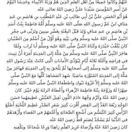
عَنْهُمْ وكانُوا جَمِيعًا مِنْ أَهْلِ العِلْمِ الَّذِينَ هُمْ وَرَثَةُ الأَنْبِياء. وحَدِيثُنا اليَوْمَ
عَنْ أَميرِ المُؤْمِنينَ سَيِّدِنا عليٍّ رَضِيَ اللهُ تعالى عَنْه.
هُوَ أَبُو الحَسَنِ عليُّ بْنُ أَبِي طالِبِ بْنِ عَبْدِ المُطَّلِبِ بنِ هَاشِمِ بنِ عَبدِ
مَنَافٍ ابنُ عَمِّ رَسولِ اللهِ صَلّى اللهُ عليه وسلَّمَ أُمُّهُ فاطِمَةُ بِنْتُ أَسَدِ
بْنِ هاشِمِ بنِ عبدِ مَنافٍ وُلِدَ قَبْلَ البِعْثَةِ بِعَشْرِ سِنِينَ وتَرَبَّى في حِجْرِ
النّبيِّ صلّى اللهُ عليه وسلَّمَ وفي بَيْتِهِ وهُوَ أَوَّلُ مَنْ أَسْلَمَ مِنَ الصِّبْيانِ
كانَ يُلَقَّبُ حَيْدَرَةَ وكَنَاهُ النّبيُّ صلّى اللهُ عليه وسلَّمَ أَبا تُراب. ولَمَّا
هاجَرَ النَّبِيُّ صلّى اللهُ عليه وسلَّمَ مِنْ مَكَّةَ إِلى المَدِينَةِ أَمَرَهُ أَنْ يَبِيتَ
في فِراشِهِ وأَجَّلَهُ ثَلاثَةَ أَيّامٍ لِيُؤَدِّيَ الأَماناتِ الَّتِي كانَتْ عِنْدَ رَسُولِ اللهِ
صلّى اللهُ عليه وسلَّمَ إِلى أَصحابِها ثُمَّ يَلْحَقَ بِهِ إِلى المَدِينَةِ فَهاجَرَ مِنْ
مَكَّةَ إِلى المَدِينَةِ المُنَوَّرَةِ ماشِيًا. شَهِدَ المَشاهِدَ كُلَّها مَعَ النّبيِّ صلّى
اللهُ عليه وسلَّمَ إِلاّ غَزْوَةَ تَبُوك واصْطَفاهُ النّبيُّ صلّى اللهُ عليه وسلَّمَ
صِهْرًا لَهُ وزَوَّجَهُ بِنْتَهُ فاطِمَةَ الزَّهراءَ وأَعْطاهُ الرايَةَ يَوْمَ خَيْبَرَ. كانَ
رَضِيَ اللهُ عَنْهُ وكَرَّمَ وَجْهَهُ ءادَمَ اللَّونِ ثَقِيلَ العَيْنَيْنِ عَظِيمَهُما حَسَنَ
الوَجْهِ رَبْعَةَ القَدِّ إِلى القِصَرِ أَقْرَبَ كَثِيرَ شَعَرِ الصَّدْرِ عَظِيمَ اللِّحْيَةِ أَصْلَعَ
الرَّأْسِ كَثِيرَ التَّبَسُّمِ من أَشْجعِ الصَّحَابَةِ وأَعْلَمَهُمْ في القَضاءِ وأَزْهَدَهُمْ
في الدُّنْيا لَمْ يَسْجُدْ لِصَنَمٍ قَطُّ رَضِيَ اللهُ عَنْه.
كانَ رَضِيَ اللهُ عَنْهُ وأَرْضاهُ غَزِيرَ العِلْمِ زاهِدًا وَرِعًا شُجاعًا. ويَكْفِيهِ