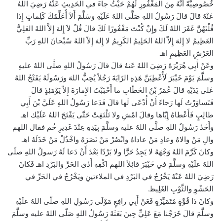
خُصُوصِيَّةً أَنَّهُ مِنَ المَغْفُورِ لَهُمْ حَيْثُ جاءَ في الحَدِيثِ عَنْهُ رَضِيَ اللهُ
عَنْهُ قالَ قالَ رَسُولُ اللهِ صَلَّى اللهُ عَلَيْهِ وسَلَّمَ أَلاَ أُعَلِّمُكَ كَلِماتٍ إِذا
قُلْتَهُنَّ غَفَرَ اللهُ لَكَ وإِنْ كُنْتَ مَغْفُورًا لَكَ قالَ قُلْ لاَ إِلهَ إِلاَّ اللهُ العَلِيُّ
العَظِيمُ لا إِلهَ إِلاّ اللهُ الحَلِيمُ الكَرِيمُ لا إِلهَ إِلاّ اللهُ سُبْحانَ اللهِ رَبِّ
العَرْشِ العَظِيمِ اهـ
وعَنْ أَبِي هُرَيْرَةَ رَضِيَ اللهُ عَنهُ قالَ قالَ رَسُولُ اللهِ صلَّى اللهُ عليهِ
وسلَّمَ يَوْمَ خَيْبَرَ لَأُعْطِيَنَّ هَذِهِ الرّايَةَ رَجُلاً يُحِبُّ اللهَ ورَسُولَهُ يَفَتْحُ اللهُ
عَلى يَدَيْهِ قالَ عُمَرُ بْنُ الخَطّابِ ما أَحْبَبْتُ الإِمارَةَ إِلاّ يَوْمَئِذٍ قالَ
فَتَساوَرْتُ لَها رَجاءَ أَنْ أُدْعَى لَها قالَ فَدَعا رَسُولُ اللهِ عَلَيَّ بْنَ أَبِي
طالِبٍ فَأَعْطاهُ إِيّاها وقالَ امْشِ ولا تَلْتَفِتْ حَتَّى يَفْتَحَ اللهُ عَلَيْك اهـ
وأَخَذَ رَسُولُ اللهِ صلَّى اللهُ عليه وسلَّمَ بِيَدِهِ عِنْدَ غَدِيرِ خُم فقال اللهم
والِ مَنْ والاهُ وعادِ مَنْ عاداهُ وانْصُرْ مَنْ نَصَرَهُ واخْذُلْ مَنْ خَذَلَهُ اهـ
وكانَ كَرَّمَ اللهُ وَجْهَهُ لا يَجِدُ حَرًّا ولا بَرْدًا بَعْدَ أَنْ دَعا لَهُ رَسولُ اللهِ صلّى
اللهُ علَيْهِ وسلَّمَ في خَيْبَرَ قائِلاً اللهم اكْفِهِ أَذَى الحَرِّ والبَرْدِ اهـ فَكانَ
رَضِيَ اللهُ عَنْهُ يَخْرُجُ في البَرْدِ في الملاءتينِ ويَخْرُجُ في الحَرِّ في
الحَشْوِ والثَّوْبِ الغَلِيظ.
وكانَ ذا قُوَّةٍ مُتَمَيِّزَةٍ فَعَنْ أَبِي رافِعٍ مَوْلَى رَسُولِ اللهِ صلّى اللهُ علَيْهِ
وسلَّمَ قالَ خَرَجْنا مَعَ عَلِيٍّ حِينَ بَعَثَهُ رَسُولُ اللهِ صَلّى اللهُ عليه وسلَّمَ