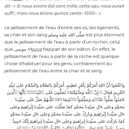
dit :
«
Si nous avions été cent mille, cette eau nous aurait
suffi ; mais nous étions quinze cents
–1500–. »
Le jaillissement de l’eau d’entre ses os, ses ligaments,
sa chair et son sang صلَّى الله عليه وسلم est plus étonnant
que le jaillissement de l’eau à partir d’un rocher, celui
que موسى
M
ou
ç
a
frappait de son bâton. En effet, le
jaillissement de l’eau à partir de la roche est quelque
chose d’habituel pour les gens, contrairement au
jaillissement de l’eau entre la chair et le sang.
واعْلَمُوا أَنَّ اللهَ أَمَرَكُمْ بِأَمْرٍ عَظِيمٍ، أَمَرَكُمْ بِالصَّلاةِ والسَّلامِ على نَبِيِّهِ
الكَرِيمِ فَقالَ ﴿ إِنَّ ٱللَّهَ وَمَلَـٰٓئِكَتَهُۥ يُصَلُّونَ عَلَى ٱلنَّبِيِّۚ يَٰأَيُّهَا ٱلَّذِينَ
ءَامَنُواْ صَلُّواْ عَلَيۡهِ وَسَلِّمُواْ تَسۡلِيمًا ٥٦﴾ اللَّـهُمَّ صَلِّ عَلى سِيِّدِنا
محمَّدٍ وعلى ءالِ سيّدِنا محمَّدٍ كمَا صَلَّيْتَ على سَيِّدِنا إِبْراهِيمَ وعلى
ءالِ سَيِّدِنا إِبْراهِيمَ وبارِكْ على سَيِّدِنا محمَّدٍ وعلى ءالِ سيّدِنا محمَّدٍ
كمَا بارَكْتَ على سيّدِنا إبراهيمَ وعلى ءالِ سيّدِنا إبراهيمَ إِنَّكَ حَمِيدٌ
مَجِيدٌ، يَقُولُ اللهُ تَعالى ﴿يَٰأَيُّهَا ٱلنَّاسُ ٱتَّقُواْ رَبَّكُمۡۚ إِنَّ زَلۡزَلَةَ