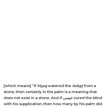
[which means]
“
If
M
u
s
a
watered the
Asb
at
from a
stone, then certainly in the palm is a meaning that
does not exist in a stone. And if
عيسى
cured the blind
with his supplication, then how many by his palm did