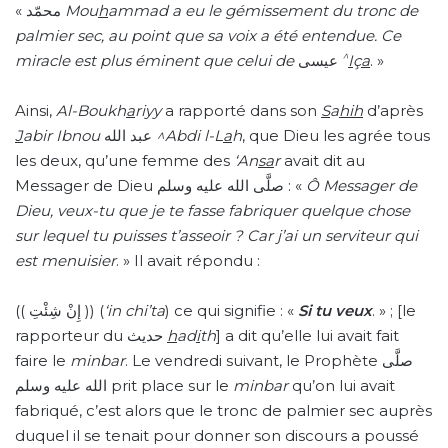
« محمّد
Mou
h
ammad
a eu le gémissement du tronc de
palmier sec, au point que sa voix a été entendue. Ce
^
miracle est plus éminent que celui de
عيسى
I
ç
a
. »
Ainsi,
Al-Boukh
a
riyy
a rapporté dans son
S
a
hih
d’après
J
abir Ibnou
عبد الله
^Abdi l-L
a
h
, que Dieu les agrée tous
les deux, qu’une femme des
‘An
sa
r
avait dit au
Messager de Dieu صلَّى الله عليه وسلم : «
Ô Messager de
Dieu, veux-tu que je te fasse fabriquer quelque chose
sur lequel tu puisses t’asseoir ?
Car j’ai un serviteur qui
est menuisier
. » Il avait répondu :
(( إِنْ شِئْتِ )) (
‘in chi’ta
) ce qui signifie : «
Si tu veux
. » ; [le
rapporteur du حديث
h
ad
i
th
] a dit qu’elle lui avait fait
faire le
minbar
. Le vendredi suivant, le Prophète صلَّى
الله عليه وسلم
prit place sur le
minbar
qu’on lui avait
fabriqué, c’est alors que le tronc de palmier sec auprès
duquel il se tenait pour donner son discours a poussé