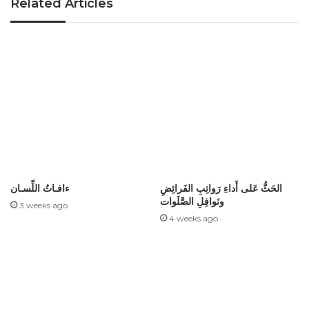
Related Articles
الحَثُّ عَلى أَداءِ رَواتِبِ الفَرائِضِ
ءافـاتُ اللِّسـان
ونَوافِلِ الصَّلَوات
3 weeks ago
4 weeks ago