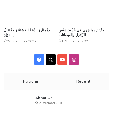
الاِعْتِبارُ بِما جَرَى فِي حُدُوثِ بَعْضِ
الإجْماعُ وَالبِدْعَةُ الحَسَنَةُ وَالاِحْتِفالُ
الزَّلازِلِ والفَيَضَانات
بِالمَوْلِدِ
22 September 2023
15 September 2023
Facebook
X
YouTube
Instagram
Popular
Recent
About Us
12 December 2018