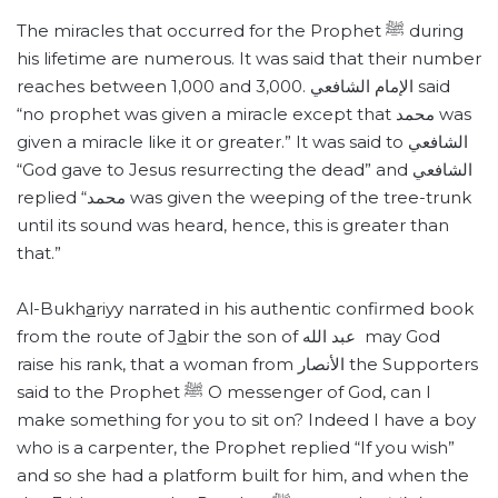
The miracles that occurred for the Prophet ﷺ during
his lifetime are numerous. It was said that their number
reaches between 1,000 and 3,000. الإمام الشافعي said
“no prophet was given a miracle except that محمد was
given a miracle like it or greater.” It was said to الشافعي
“God gave to Jesus resurrecting the dead” and الشافعي
replied “محمد was given the weeping of the tree-trunk
until its sound was heard, hence, this is greater than
that.”
Al-Bukh
a
riyy narrated in his authentic confirmed book
from the route of J
a
bir the son of عبد الله may God
raise his rank, that a woman from الأنصار the Supporters
said to the Prophet ﷺ O messenger of God, can I
make something for you to sit on? Indeed I have a boy
who is a carpenter, the Prophet replied “If you wish”
and so she had a platform built for him, and when the