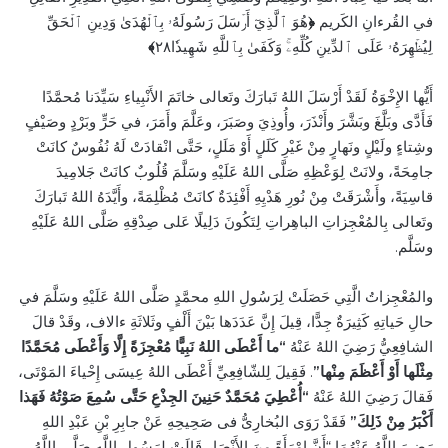
هُوَ ٱلَّذِيٓ أَرۡسَلَ رَسُولَهُۥ بِٱلۡهُدَىٰ وَدِينِ ٱلۡحَقِّ
﴿
في القُرءانِ الكَريم
﴾
لِيُظۡهِرَهُۥ عَلَى ٱلدِّينِ كُلِّهِۦۚ وَكَفَىٰ بِٱللَّهِ شَهِيدٗا٢٨
أَيُّها الإِخْوَةُ لَقَدْ أَرْسَلَ اللهُ تَبارَكَ وتَعالى خاتَمَ الأَنْبِياءِ سَيِّدَنا مُحمَّدًا
فَأَدَّى وبَلَّغَ وبَشَّرَ وأَنْذَرَ، وأُوذِيَ وصَبَرَ، وعَلَّمَ وأَمَرَ، في حَرٍّ وبَرْدٍ وصَيْفٍ
وشِتاءٍ ولَيْلٍ ونَهارٍ مِنْ غَيْرِ كَلَلٍ أَوْ مَلَلٍ، حَتَّى انْقادَتْ لَهُ نُفُوسٌ كانَتْ
جامِحَةً، ولانَتْ لِوَعْظِهِ صَلَّى اللهُ عَلَيْهِ وسَلَّمَ قُلُوبٌ كانَتْ جَلامِيدَ
قاسِيَةً، وأَشْرَقَتْ مِنْ نُورِ هَدْيِهِ أَفْئِدَةٌ كانَتْ مُظْلِمَةً، وأَيَّدَهُ اللهُ تَبارَكَ
وتَعالى بِالمُعْجِزاتِ الباهِراتِ لِتَكُونَ دَلِيلًا عَلى صِدْقِهِ صَلَّى اللهُ عَلَيْهِ
وسَلَّم.
والمُعْجِزاتُ الَّتِي حَصَلَتْ لِرَسُولِ اللهِ محمَّدٍ صَلَّى اللهُ عَلَيْهِ وسَلَّمَ في
حالِ حَياتِهِ كَثِيرَةٌ جِدًّا، قِيلَ إِنَّ عَدَدَها بَيْنَ أَلْفٍ وثَلاثَةِ ءالاف، وقَدْ قالَ
الشافِعِيُّ رَضِيَ اللهُ عَنْهُ
“ما أَعْطَى اللهُ نَبِيًّا مُعْجِزَةً إِلَّا وَأَعْطَى مُحَمَّدًا
مِثْلَها أَوْ أَعْظَمَ مِنْها”
. فَقِيلَ لِلشّافِعِيِّ أَعْطَى اللهُ عِيسَى إِحْياءَ المَوْتَى،
فَقالَ رَضِيَ اللهُ عَنْهُ
“أُعْطِيَ مُحَمَّدٌ حَنِينَ الجِذْعِ حَتَّى سُمِعَ صَوْتُهُ فَهَذا
أَكْبَرُ مِنْ ذَلِكَ”
فَقَدْ رَوَى البُخارِىُّ فى صَحِيحِهِ عَنْ جابِرِ بْنِ عَبْدِ اللهِ
رَضِيَ اللَّهُ عَنْهُمَا “أَنَّ امْرَأَةً مِنَ الأَنْصَارِ قَالَتْ لِرَسُولِ اللَّهِ صَلَّى اللَّهُ