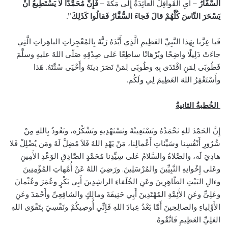
السُّفَّارُ
– أَىِ القَوافِلُ العائِدَةُ إِلى مَكَّةَ –
فَإِنَّ مُحَمَّدًا لا يَسْتَطِيعُ أَنْ
يَسْحَرَ النَّاسَ كُلَّهُمْ قالَ فَجاءَ السُّفَّارُ فَقالُوا كَذَلِكَ”.
فَيا عِزَّنا بِهَذا النَّبِيِّ العَظِيمِ الَّذِي أَيَّدَهُ رَبُّهُ بِالمُعْجِزاتِ الباهِراتِ الَّتِي
جاءَتْ دَلِيلًا واضِحًا وبُرْهانًا ساطِعًا عَلى صِدْقِهِ صَلّى اللهُ عليهِ وسلَّمَ
فَطُوبَى لِمَنِ اقْتَدَى بِهِ وطُوبَى لِمَنْ نَصَرَ دِينَهُ وأَحْيَى سُنَّتَهُ. هَذا
وأَسْتَغْفِرُ اللهَ العَظِيمَ لِي ولَكُم.
الخُطبةُ الثانيةُ
إِنَّ الحَمْدَ للهِ نَحْمَدُهُ ونَسْتَعِينُهُ ونَسْتَهْدِيهِ ونَشْكُرُه، ونَعُوذُ بِاللهِ مِنْ
شُرُورِ أَنْفُسِنا وسَيِّئاتِ أَعْمالِنا، مَنْ يَهْدِ اللهُ فَلاَ مُضِلَّ لَهُ ومَن يُضْلِلْ فَلا
هادِيَ لَه، والصَّلاةُ والسَّلامُ عَلى سِيِّدِنا مُحَمَّدٍ الصَّادِقِ الوَعْدِ الأَمِينِ
وعَلى إِخْوانِهِ النَّبِيِّينَ والمُرْسَلِينَ. ورَضِيَ اللهُ عَنْ أُمَّهاتِ المُؤْمِنِينَ
وءالِ البَيْتِ الطّاهِرِينَ وعَنِ الخُلَفاءِ الراشِدِينَ أَبِي بَكْرٍ وعُمَرَ وعُثْمانَ
وعَلِىٍّ وعَنِ الأَئِمَّةِ المُهْتَدِينَ أَبِي حَنِيفَةَ ومالِكٍ والشافِعِىِّ وأَحْمَدَ وعَنِ
الأَوْلِياءِ والصالِحِينَ أَمَّا بَعْدُ عِبادَ اللهِ فَإِنِّي أُوصِيكُمْ ونَفْسِيَ بِتَقْوَى اللهِ
العَلِيِّ العَظِيمِ فَاتَّقُوهُ.