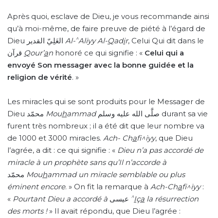
Après quoi, esclave de Dieu, je vous recommande ainsi
qu’à moi-même, de faire preuve de piété à l’égard de
^
Dieu العَلِيّ القدير
Al-
Aliyy Al-
Q
ad
i
r
, Celui Qui dit dans le
قرآن
Q
our’
a
n
honoré ce qui signifie : «
Celui qui a
envoyé Son messager avec la bonne guidée et la
religion de vérité
. »
Les miracles qui se sont produits pour le Messager de
Dieu محمّد
Mou
h
ammad
صلَّى الله عليه وسلم durant sa vie
furent très nombreux ; il a été dit que leur nombre va
de 1000 et 3000 miracles.
Ach- Ch
a
fi^iyy
, que Dieu
l’agrée, a dit : ce qui signifie : «
Dieu n’a pas accordé de
miracle à un prophète sans qu’Il n’accorde à
محمّد
Mou
h
ammad
un miracle semblable ou plus
éminent
encore
. » On fit la remarque à
Ach-Ch
a
fi^iyy
:
^
«
Pourtant
Dieu a accordé à
عيسى
I
ç
a
la résurrection
des morts !
» Il avait répondu, que Dieu l’agrée :