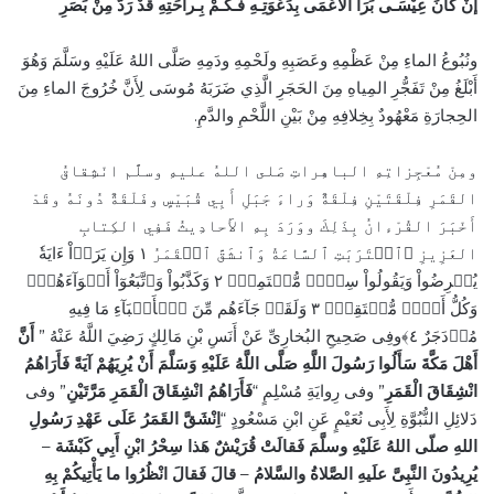
إنْ كانَ عِيْسَـى بَرَا الأَعْمَى بِدَعْوَتِـهِ
فَـكَـمْ بِـراحَتِهِ قَدْ رَدَّ مِنْ بَصَرِ
ونُبُوعُ الماءِ مِنْ عَظْمِهِ وعَصَبِهِ ولَحْمِهِ ودَمِهِ صَلَّى اللهُ عَلَيْهِ وسَلَّمَ وَهُوَ
أَبْلَغُ مِنْ تَفَجُّرِ المِياهِ مِنَ الحَجَرِ الَّذِي ضَرَبَهُ مُوسَى لِأَنَّ خُرُوجَ الماءِ مِنَ
الحِجارَةِ مَعْهُودٌ بِخِلافِهِ مِنْ بَيْنِ اللَّحْمِ والدَّمِ.
ومِنْ مُعْجِزاتِهِ الباهِراتِ صَلى اللهُ عليهِ وسلَّم انْشِقاقُ
القَمَرِ فِلْقَتَيْنِ فِلْقَةٌ وَراءَ جَبَلِ أَبِي قُبَيْسٍ وفَلْقَةٌ دُونَهُ وقَدْ
أَخْبَرَ القُرْءانُ بِذَلِكَ ووَرَدَ بِهِ الأَحادِيثُ فَفِي الكِتابِ
العَزِيزِ ﴿ٱقۡتَرَبَتِ ٱلسَّاعَةُ وَٱنشَقَّ ٱلۡقَمَرُ ١ وَإِن يَرَوۡاْ ءَايَةٗ
يُعۡرِضُواْ وَيَقُولُواْ سِحۡرٞ مُّسۡتَمِرّٞ ٢ وَكَذَّبُواْ وَٱتَّبَعُوٓاْ أَهۡوَآءَهُمۡۚ
وَكُلُّ أَمۡرٖ مُّسۡتَقِرّٞ ٣ وَلَقَدۡ جَآءَهُم مِّنَ ٱلۡأَنۢبَآءِ مَا فِيهِ
مُزۡدَجَرٌ ٤﴾وفِى صَحِيحِ البُخارِىِّ عَنْ أَنَسِ بْنِ مَالِكٍ رَضِيَ اللَّهُ عَنْهُ ”
أَنَّ
أَهْلَ مَكَّةَ سَأَلُوا رَسُولَ اللَّهِ صَلَّى اللَّهُ عَلَيْهِ وَسَلَّمَ أَنْ يُرِيَهُمْ آيَةً فَأَرَاهُمُ
انْشِقَاقَ الْقَمَرِ
” وفى رِوايَةِ مُسْلِمٍ “
فَأَرَاهُمُ انْشِقَاقَ الْقَمَرِ مَرَّتَيْنِ
” وفى
دَلائِلِ النُّبُوَّةِ لِأَبِى نُعَيْمٍ عَنِ ابْنِ مَسْعُودٍ “
اِنْشَقَّ القَمَرُ عَلَى عَهْدِ رَسُولِ
–
اللهِ صلّى اللهُ عَلَيْهِ وسلَّمَ فَقالَتْ قُرَيْشٌ هَذا سِحْرُ ابْنِ أَبِي كَبْشَة
قالَ فَقالَ انْظُرُوا ما يَأْتِيكُمْ بِهِ
–
يُرِيدُونَ النَّبِىَّ علَيهِ الصَّلاةُ والسَّلامُ