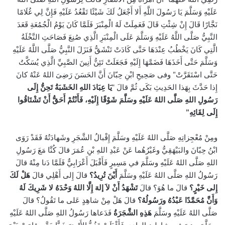
عَلَيْهِ وَسَلَّمَ يَا رَسُولَ اللَّهِ أَلا أَجْعَلُ لَكَ شَيْئًا تَقْعُدُ عَلَيْهِ فَإِنَّ لِي غُلَامًا
نَجَّارًا قَالَ إِنْ شِئْتِ قَالَ فَعَمِلَتْ لَهُ الْمِنْبَرَ فَلَمَّا كَانَ يَوْمُ الْجُمُعَةِ قَعَدَ
النَّبِيُّ صَلَّى اللَّهُ عَلَيْهِ وَسَلَّمَ عَلَى الْمِنْبَرِ الَّذِي صُنِعَ فَصَاحَتِ النَّخْلَةُ
الَّتِي كَانَ يَخْطُبُ عِنْدَهَا حَتَّى كَادَتْ تَنْشَقُّ فَنَزَلَ النَّبِيُّ صَلَّى اللَّهُ عَلَيْهِ
وَسَلَّمَ حَتَّى أَخَذَهَا فَضَمَّهَا إِلَيْهِ فَجَعَلَتْ تَئِنُّ أَنِينَ الصَّبِيِّ الَّذِي يُسَكَّتُ
حَتَّى اسْتَقَرَّتْ” وفى صَحِيحِ ابْنِ حِبّانَ أَنَّ الحَسَنَ رَضِىَ اللهُ عَنْهُ كانَ
إِذا حَدَّثَ بِهَذا الحَدِيثِ بَكَى ثُمَّ قالَ “
يَا عِبَادَ اللهِ الخَشَبَةُ تَحِنُّ إِلَى
رَسُولِ اللهِ صَلَّى اللهُ عَلَيْهِ وسَلَّمَ شَوْقًا إِلَيْهِ، فَأَنْتُمْ أَحَقُّ أَنْ تَشْتَاقُوا
إِلَى لِقَائِهِ”
ومِنْ مُعْجِزاتِهِ صَلَّى اللهُ عَلَيْهِ وسَلَّمَ إِقْبالُ الشَّجَرِ وشَهادَتُهُ فَقَدْ رَوَى
ابْنُ حِبّانَ والبَيْهَقِيُّ وغَيْرُهُما عَنْ عَبْدِ اللهِ بْنِ عُمَرَ قالَ كُنَّا مَعَ رَسُولِ
اللهِ صَلَّى اللهُ عَلَيْهِ وسَلَّمَ في مَسِيرٍ فَأَقْبَلَ أَعْرَابِيٌّ فَلَمَّا دَنا مِنْهُ قالَ
رَسُولُ اللهِ صَلَّى اللهُ عَلَيْهِ وسَلَّمَ
أَيْنَ تُرِيدُ؟
قالَ إِلى أَهْلِي قالَ
هَلْ لَكَ
إِلى خَيْرٍ؟
قالَ ما هُوَ؟ قالَ
تَشْهَدُ أَنْ لاَ إلهَ إِلَّا اللهُ وَحْدَهُ لا شَرِيكَ لَهُ
وَأَنَّ مُحَمَّدًا عَبْدُهُ ورَسُولُهُ؟
قالَ هَلْ مِنْ شاهِدٍ عَلى ما تَقُولُ؟ قالَ
صَلَّى اللهُ عَلَيْهِ وسَلَّمَ
هَذِهِ الشَّجَرَةُ
فَدَعاها رَسُولُ اللهِ صَلَّى اللهُ عَلَيْهِ