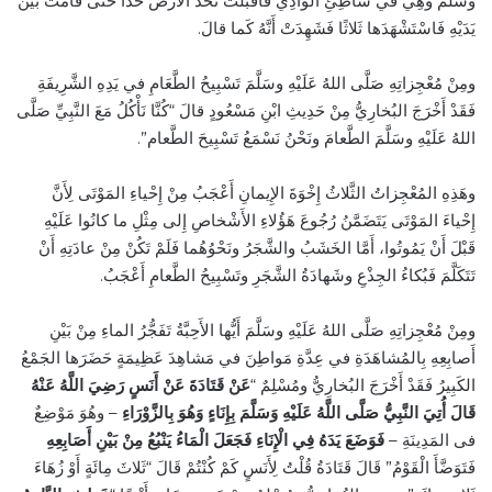
وسَلَّمَ وهِيَ في شاطِئِ الوادِي فَأَقْبَلَتْ تَخُدُّ الأَرْضَ خَدًّا حَتَّى قامَتْ بَيْنَ
يَدَيْهِ فَاسْتَشْهَدَها ثَلاثًا فَشَهِدَتْ أَنَّهُ كَما قالَ.
ومِنْ مُعْجِزاتِهِ صَلَّى اللهُ عَلَيْهِ وسَلَّمَ تَسْبِيحُ الطَّعَامِ في يَدِهِ الشَّرِيفَةِ
فَقَدْ أَخْرَجَ البُخارِيُّ مِنْ حَدِيثِ ابْنِ مَسْعُودٍ قالَ “كُنَّا نَأْكُلُ مَعَ النَّبِيِّ صَلَّى
اللهُ عَلَيْهِ وسَلَّمَ الطَّعامَ ونَحْنُ نَسْمَعُ تَسْبِيحَ الطَّعام”.
وهَذِهِ المُعْجِزاتُ الثَّلاثُ إِخْوَةَ الإِيمانِ أَعْجَبُ مِنْ إِحْياءِ المَوْتَى لِأَنَّ
إِحْياءَ المَوْتَى يَتَضَمَّنُ رُجُوعَ هَؤُلاءِ الأَشْخاصِ إِلى مِثْلِ ما كانُوا عَلَيْهِ
قَبْلَ أَنْ يَمُوتُوا، أَمَّا الخَشَبُ والشَّجَرُ ونَحْوُهُما فَلَمْ تَكُنْ مِنْ عادَتِهِ أَنْ
تَتَكَلَّمَ فَبُكاءُ الجِذْعِ وشَهادَةُ الشَّجَرِ وتَسْبِيحُ الطَّعامِ أَعْجَبُ.
ومِنْ مُعْجِزاتِهِ صَلَّى اللهُ عَلَيْهِ وسَلَّمَ أَيُّها الأَحِبَّةُ تَفَجُّرُ الماءِ مِنْ بَيْنِ
أَصابِعِهِ بِالمُشاهَدَةِ في عِدَّةِ مَواطِنَ في مَشاهِدَ عَظِيمَةٍ حَضَرَها الجَمْعُ
الكَبِيرُ فَقَدْ أَخْرَجَ البُخارِيُّ ومُسْلِمٌ “
عَنْ قَتَادَةَ عَنْ أَنَسٍ رَضِيَ اللَّهُ عَنْهُ
قَالَ أُتِيَ النَّبِيُّ صَلَّى اللَّهُ عَلَيْهِ وَسَلَّمَ بِإِنَاءٍ وَهُوَ بِالزَّوْرَاءِ
– وهُوَ مَوْضِعٌ
فى المَدِينَةِ –
فَوَضَعَ يَدَهُ فِي الْإِنَاءِ فَجَعَلَ الْمَاءُ يَنْبُعُ مِنْ بَيْنِ أَصَابِعِهِ
فَتَوَضَّأَ الْقَوْمُ” قَالَ قَتَادَةُ قُلْتُ لِأَنَسٍ كَمْ كُنْتُمْ قَالَ “ثَلاثَ مِائَةٍ أَوْ زُهَاءَ