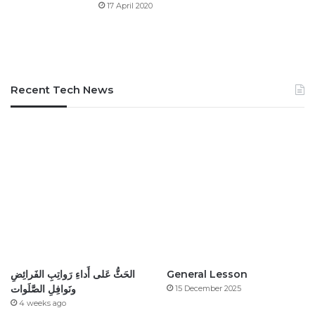
17 April 2020
Recent Tech News
الحَثُّ عَلى أَداءِ رَواتِبِ الفَرائِضِ
General Lesson
ونَوافِلِ الصَّلَوات
15 December 2025
4 weeks ago