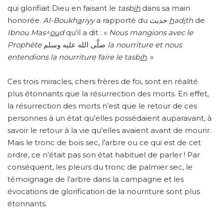
qui glorifiait Dieu en faisant le
tasb
ih
dans sa main
honorée.
Al-Boukh
a
riyy
a rapporté du حديث
h
ad
i
th
de
Ibnou Mas^
ou
d
qu’il a dit : «
Nous mangions avec le
Prophète
صلَّى الله عليه وسلم
la nourriture et nous
entendions la nourriture faire le tasb
ih
. »
Ces trois miracles, chers frères de foi, sont en réalité
plus étonnants que la résurrection des morts. En effet,
la résurrection des morts n’est que le retour de ces
personnes à un état qu’elles possédaient auparavant, à
savoir le retour à la vie qu’elles avaient avant de mourir.
Mais le tronc de bois sec, l’arbre ou ce qui est de cet
ordre, ce n’était pas son état habituel de parler ! Par
conséquent, les pleurs du tronc de palmier sec, le
témoignage de l’arbre dans la campagne et les
évocations de glorification de la nourriture sont plus
étonnants.