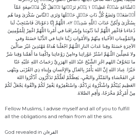
ٱلسَّاعَةِ شَيۡءٌ عَظِيمٞ ١ يَوۡمَ تَرَوۡنَهَا تَذۡهَلُ كُلُّ مُرۡضِعَةٍ عَمَّآ
أَرۡضَعَتۡ وَتَضَعُ كُلُّ ذَاتِ حَمۡلٍ حَمۡلَهَا وَتَرَى ٱلنَّاسَ سُكَٰرَىٰ وَمَا هُم
بِسُكَٰرَىٰ وَلَٰكِنَّ عَذَابَ ٱللَّهِ شَدِيدٞ ٢﴾، اللَّهُمَّ إِنَّا دَعَوْناكَ فَاسْتَجِبْ لَنا
دُعاءَنا فَاغْفِرِ اللَّهُمَّ لَنا ذُنُوبَنا وإِسْرافَنا في أَمْرِنا اللَّهُمَّ اغْفِرْ لِلْمُؤْمِنِينَ
والمُؤْمِناتِ الأَحْياءِ مِنْهُمْ والأَمْواتِ رَبَّنا ءاتِنا في الدُّنْيا حَسَنَةً وفي
الآخِرَةِ حَسَنَةً وقِنا عَذابَ النارِ اللّـهُمَّ اجْعَلْنا هُداةً مُهْتَدِينَ غَيْرَ ضالِّينَ
ولا مُضِلِّينَ اللّـهُمَّ اسْتُرْ عَوْراتِنا وءامِنْ رَوْعاتِنا واكْفِنا مَا أَهَمَّنا وَقِنا شَرَّ
ما نَتَخَوَّفُ اللهم اجْزِ الشَّيْخَ عَبْدَ اللهِ الهَرَرِيَّ رَحَماتُ اللهِ عَلَيْهِ عَنّا
خَيْرًا. عِبادَ اللهِ إِنَّ اللهَ يَأْمُرُ بِالعَدْلِ والإِحْسانِ وإِيتاءِ ذِي القُرْبَى ويَنْهَى
عَنِ الفَحْشاءِ والمُنْكَرِ والبَغْيِ، يَعِظُكُمْ لَعَلَّكُمْ تَذَكَّرُون. اُذْكُرُوا اللهَ
العَظِيمَ يُثِبْكُمْ واشْكُرُوهُ يَزِدْكُمْ، واسْتَغْفِرُوهُ يَغْفِرْ لَكُمْ واتَّقُوهُ يَجْعَلْ لَكُمْ
مِنْ أَمْرِكُمْ مَخْرَجًا، وَأَقِمِ الصَّلاةَ.
Fellow Muslims, I advise myself and all of you to fulfill
all the obligations and refrain from all the sins.
God revealed in القرءان