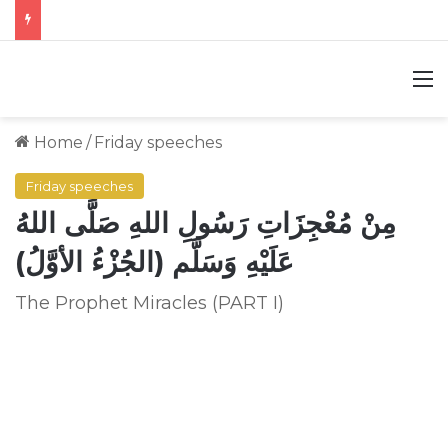
M
Home
/
Friday speeches
Friday speeches
مِنْ مُعْجِزَاتِ رَسُولِ اللهِ صَلَّى اللهُ
عَلَيْهِ وَسَلَّم (الجُزْءُ الأوَّلُ)
The Prophet Miracles (PART I)