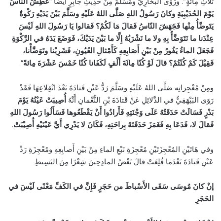
ثَلاثِ مِائَةٍ”. ورَوَى البُخارِيُّ ومُسْلمٌ مِنْ حَدِيثِ جَابِرٍ أَيْضًا “
عَطِشَ النَّاسُ
يَوْمَ الحُدَيْبِيَةِ وكانَ رَسُولُ اللهِ صَلَّى اللهُ عَلَيْهِ وسَلَّمَ بَيْنَ يَدَيْهِ رَكْوةٌ
يَتَوضَّأُ مِنْها فَجَهَشَ النّاسُ فَقالَ مَا لَكُمْ؟ فَقالوا يَا رَسُولَ اللهِ لَيْسَ
عِنْدَنا ما نَتَوَضَّأُ بِهِ ولا ما نَشْرَبُهُ إِلَّا ما بَيْنَ يَدَيْكَ، فَوَضَعَ يَدَهُ في الرَّكْوَةِ
فَجَعَلَ الماءُ يَفُورُ مِنْ بَيْنِ أَصَابِعِهِ كَأَمْثالِ العُيُونِ، فَشَرِبْنا وتَوَضَّأْنا،
“.
فَقِيْلَ كَمْ كُنْتُمْ؟ قالَ لَوْ كُنّا مِائَةَ أَلْفٍ لَكَفَانا كُنّا خَمْسَ عَشْرَةَ مِائةً
ومِنْ مُعْجِزاتِه صَلَّى اللهُ عَلَيْهِ وسَلَّمَ رَدُّ عَيْنِ قَتادَةَ بَعْدَ انْقِلاعِهَا فَقَدْ
رَوَى البَيْهَقِيُّ في الدَّلائِلِ عَنْ قَتادَةَ بْنِ النُّعْمانِ أَنَّهُ
أُصِيبَتْ عَيْنُهُ يَوْمَ
بَدْرٍ فَسَالَتْ حَدَقَتُهُ عَلَى وَجْنَتِهِ فَأَرادُوا أَنْ يَقْطَعُوها فَسَأَلُوا رَسُولَ اللهِ
.
فَقالَ لا، فَدَعَا بِهِ فَغَمَزَ حَدَقَتَهُ بِراحَتِهِ، فَكَانَ لا يَدْرِي أَيَّ عَيْنَيْهِ أُصِيْبَتْ
وفي هَاتَيْنِ المُعْجِزَتَيْنِ مُعْجِزَةِ نَبْعِ الماءِ مِنْ بَيْنِ أَصابِعِهِ ومُعْجِزَةِ رَدِّ
عَيْنِ قَتادَةَ بَعْدَما قُلِعَتْ قالَ بَعْضُ المادِحِينَ شِعْرًا مِنَ البَسِيطِ
إنْ كانَ مُوسَى سَقَى الأَسْباطَ من حَجَرٍ
فَإِنَّ في الكَفِّ مَعْنًى لَيْسَ في
الحَجَرِ