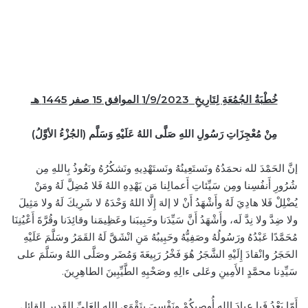
خُطْبَةُ الجُمُعَةِ لِتَارِيخِ 1/9/2023 الموافق 15 صفر 1445 هـ
مِنْ مُعْجِزَاتِ رَسُولِ اللهِ صَلَّى اللهُ عَلَيْهِ وَسَلَّم (الجُزْءُ الأوَّلُ)
إنَّ الحَمْدَ لله نحمَدُهُ ونَستَعِينُهُ ونَستَهْدِيهِ ونَشكُرُهُ ونَعُوذُ بِاللهِ مِن
شُرُورِ أَنفُسِنا ومِن سَيِّئاتِ أَعمالِنا مَن يَهْدِهِ اللهُ فَلا مُضِلَّ لَهُ ومَنْ
يُضْلِلْ فَلا هادِيَ لَهُ وأَشْهَدُ أَنْ لا إلهَ إِلَّا اللهُ وَحْدَهُ لا شَرِيكَ لَهُ ولا مَثِيلَ
ولا ضِدَّ ولا نِدَّ لَه، وأَشْهَدُ أَنَّ سَيِّدَنا وحَبِيبَنا وعَظِيمَنا وقائِدَنا وقُرَّةَ أَعْيُنِنَا
مُحَمَّدًا عَبْدُهُ ورَسُولُهُ وصَفِيُّهُ وحَبِيبُهُ مَنِ انْشَقَّ لَهُ القَمَرُ وسَلَّمَ عَلَيْهِ
الحَجَرُ وانْقادَ إِلَيْهِ الشَّجَرُ هُوَ فَخْرُ رَبِيعَةَ وَمُضَر وصَلَّى اللهُ وسَلَّمَ على
سَيِّدِنا محمَّدٍ الأَمِينِ وعَلى ءالِهِ وصَحْبِهِ الطَّيِّبِينَ الطاهِرِينَ.
أَمّا بَعْدُ فَيا عِبادَ اللهِ أُوصِيكُمْ ونَفْسِيَ بِتَقْوَى اللهِ العَلِيِّ القَدِيرِ القائِلِ