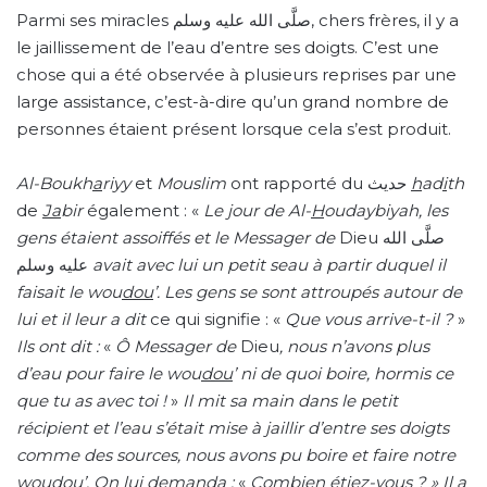
Parmi ses miracles صلَّى الله عليه وسلم, chers frères, il y a
le jaillissement de l’eau d’entre ses doigts. C’est une
chose qui a été observée à plusieurs reprises par une
large assistance, c’est-à-dire qu’un grand nombre de
personnes étaient présent lorsque cela s’est produit.
Al-Boukh
a
riyy
et
Mouslim
ont rapporté du حديث
h
ad
i
th
de
Ja
bir
également : «
Le jour de Al-
H
oudaybiyah, les
gens étaient assoiffés et le Messager de
Dieu صلَّى الله
عليه وسلم
avait avec lui un petit seau à partir duquel il
faisait le wou
dou
’. Les gens se sont attroupés autour de
lui et il leur a dit
ce qui signifie : «
Que vous arrive-t-il ?
»
Ils ont dit :
«
Ô Messager de
Dieu
, nous n’avons plus
d’eau pour faire le wou
dou
’ ni de quoi boire, hormis ce
que tu as avec toi !
»
Il mit sa main dans le petit
récipient et l’eau s’était mise à jaillir d’entre ses doigts
comme des sources, nous avons pu boire et faire notre
wou
dou
’. On lui demanda :
«
Combien étiez-vous ? » Il a