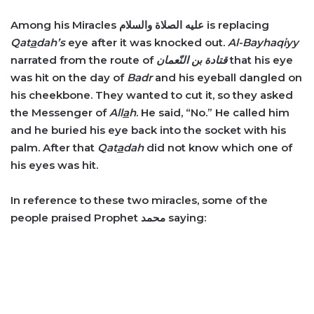
Among his Miracles
عليه الصلاة والسلام
is replacing
Qat
a
dah
’
s
eye after it was knocked out.
Al-Bayhaqiyy
narrated from the route of
قتادة بن النّعمان
that his eye
was hit on the day of
Badr
and his eyeball dangled on
his cheekbone. They wanted to cut it, so they asked
the Messenger of
All
a
h
. He said,
“
No.
”
He called him
and he buried his eye back into the socket with his
palm. After that
Qat
a
dah
did not know which one of
his eyes was hit.
In reference to these two miracles, some of the
people praised Prophet
محمد
saying: