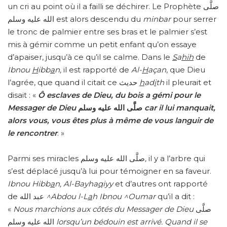
un cri au point où il a failli se déchirer. Le Prophète صلَّى
الله عليه وسلم est alors descendu du
minbar
pour serrer
le tronc de palmier entre ses bras et le palmier s’est
mis à gémir comme un petit enfant qu’on essaye
d’apaiser, jusqu’à ce qu’il se calme. Dans le
S
a
hih
de
Ibnou
H
ibb
a
n,
il est rapporté de
Al-
H
açan
, que Dieu
l’agrée, que quand il citait ce حديث
h
ad
i
th
il pleurait et
disait : «
Ô esclaves de
Dieu, du bois a gémi pour le
Messager de Dieu
صلَّى الله عليه وسلم
car il lui manquait,
alors vous, vous êtes plus à même de vous languir de
le rencontrer
. »
Parmi ses miracles صلَّى الله عليه وسلم
,
il y a l’arbre qui
s’est déplacé jusqu’à lui pour témoigner en sa faveur.
Ibnou Hibb
a
n, Al-Bayha
q
iyy
et d’autres ont rapporté
de عبد الله
^Abdou l-L
a
h
Ibnou ^Oumar
qu’il a dit :
«
Nous marchions aux côtés du Messager de
Dieu
صلَّى
الله عليه وسلم
lorsqu’un bédouin est arrivé. Quand il se