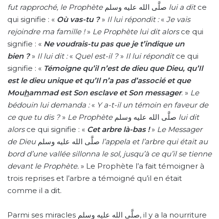
fut rapproché, le Prophète
صلَّى الله عليه وسلم
lui a dit
ce
qui signifie : «
Où vas-tu ?
»
Il lui répondit :
«
Je vais
rejoindre ma famille !
»
Le Prophète lui dit alors
ce qui
signifie : «
Ne voudrais-tu pas que je t’indique un
bien ?
»
Il lui dit :
«
Quel est-il ?
»
Il lui répondit
ce qui
signifie : «
Témoigne qu’il n’est de dieu que Dieu, qu’Il
est le dieu unique et qu’Il n’a pas d’associé et que
Mou
h
ammad est Son esclave et Son messager
. »
Le
bédouin lui demanda :
«
Y a-t-il un témoin en faveur de
ce que tu dis
?
»
Le Prophète
صلَّى الله عليه وسلم
lui dit
alors
ce qui signifie : «
Cet arbre là-bas !
»
Le Messager
de
Dieu
صلَّى الله عليه وسلم
l’appela et l’arbre qui était au
bord d’une vallée sillonna le sol, jusqu’à ce qu’il se tienne
devant le Prophète.
» Le Prophète l’a fait témoigner à
trois reprises et l’arbre a témoigné qu’il en était
comme il a dit.
Parmi ses miracles صلَّى الله عليه وسلم, il y a la nourriture