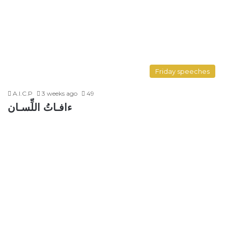
Friday speeches
A.I.C.P
3 weeks ago
49
ءافـاتُ اللِّسـان