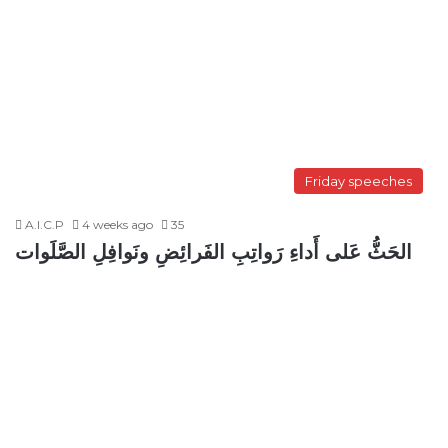
Friday speeches
A.I.C.P
4 weeks ago
35
الحَثُّ عَلى أَداءِ رَواتِبِ الفَرائِضِ ونَوافِلِ الصَّلَوات