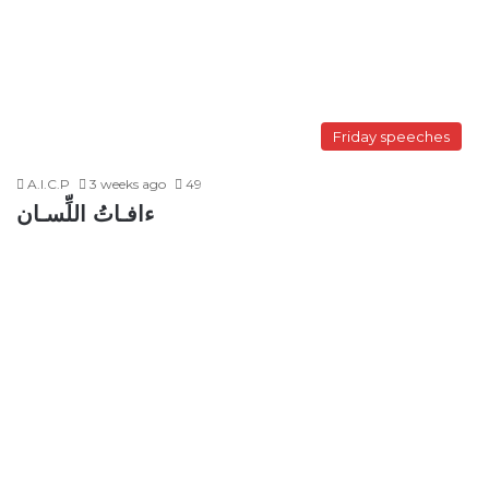
Friday speeches
A.I.C.P
3 weeks ago
49
ءافـاتُ اللِّسـان