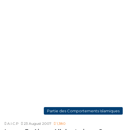
Partie des Comportements Islamiques
A.I.C.P
23 August 2007
1,380