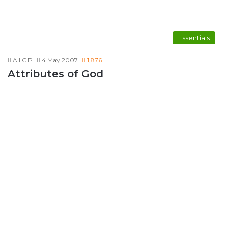
Essentials
A.I.C.P
4 May 2007
1,876
Attributes of God