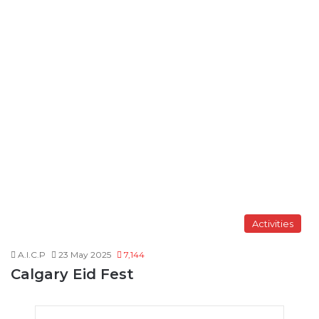
Activities
A.I.C.P
23 May 2025
7,144
Calgary Eid Fest