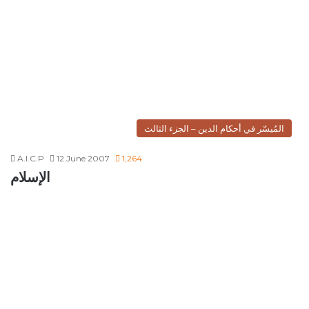
المُيسّر في أحكام الدين – الجزء الثالث
A.I.C.P
12 June 2007
1,264
الإسلام