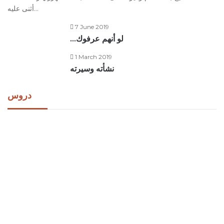
أثنى عليه…
7 June 2019
…لو أنهم عرفوك
1 March 2019
نشأته وسيرته
دروس