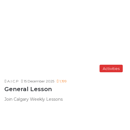
Activities
A.I.C.P
15 December 2025
1,199
General Lesson
Join Calgary Weekly Lessons