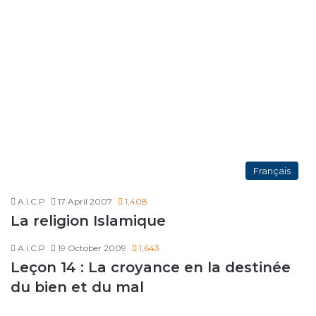
Français
A.I.C.P
17 April 2007
1,408
La religion Islamique
A.I.C.P
19 October 2009
1,643
Leçon 14 : La croyance en la destinée
du bien et du mal