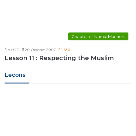
Chapter of Islamic Manners
A.I.C.P
20 October 2007
1,636
Lesson 11 : Respecting the Muslim
Leçons