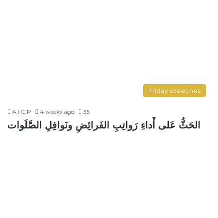
Friday speeches
A.I.C.P
4 weeks ago
35
الحَثُّ عَلى أَداءِ رَواتِبِ الفَرائِضِ ونَوافِلِ الصَّلَوات