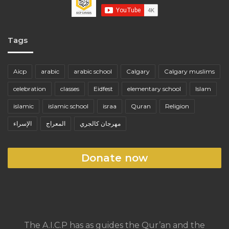
Tags
Aicp
arabic
arabic school
Calgary
Calgary muslims
celebration
classes
Eidfest
elementary school
Islam
islamic
islamic school
israa
Quran
Religion
مهرجان كالجري
المعراج
الإسراء
Donate now
The A.I.C.P has as guides the Qur’an and the