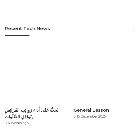
Recent Tech News
الحَثُّ عَلى أَداءِ رَواتِبِ الفَرائِضِ
General Lesson
ونَوافِلِ الصَّلَوات
15 December 2025
4 weeks ago