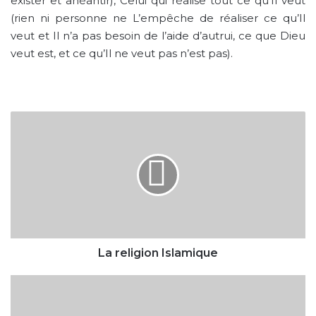
exister et anéantir), Celui qui réalise tout ce qu’Il veut
(rien ni personne ne L’empêche de réaliser ce qu’Il
veut et Il n’a pas besoin de l’aide d’autrui, ce que Dieu
veut est, et ce qu’Il ne veut pas n’est pas).
La
religion
Islamique
La religion Islamique
Le
maintien
des