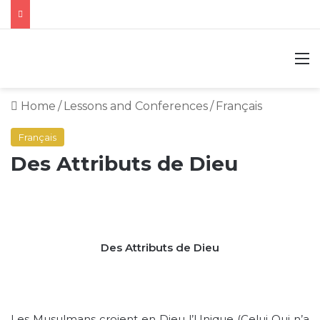
M
Home
/
Lessons and Conferences
/
Français
Français
Des Attributs de Dieu
Des Attributs de Dieu
Les Musulmans croient en Dieu l’Unique (Celui Qui n’a