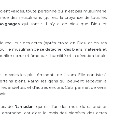
 soient valides, toute personne qui n’est pas musulmane
yance des musulmans (qui est la croyance de tous les
oignages
qui sont : Il n’y a de dieu que Dieu et
 meilleur des actes (après croire en Dieu et en ses
ur le musulman de se détacher des biens matériels et
fier cœur et âme par l’humilité et la dévotion totale
s devoirs les plus éminents de l’Islam. Elle consiste à
rtains biens. Parmi les gens qui peuvent recevoir la
, les endettés, et d’autres encore. Cela permet de venir
oin.
mois de
Ramadan
, qui est l’un des mois du calendrier
 approche, car c’est le mois des bienfaits, des actes