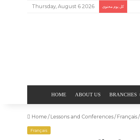
Thursday, August 6 2026
كل يوم محتوى
HOME
ABOUT US
BRANCHES
Home
/
Lessons and Conferences
/
Français
/
Français