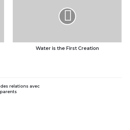
the
First
Creation
Water is the First Creation
 des relations avec
 parents