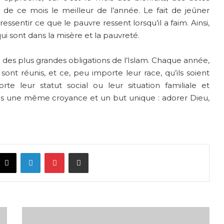
t de ce mois le meilleur de l’année. Le fait de jeûner
sentir ce que le pauvre ressent lorsqu’il a faim. Ainsi,
i sont dans la misère et la pauvreté.
des plus grandes obligations de l’Islam. Chaque année,
ont réunis, et ce, peu importe leur race, qu’ils soient
rte leur statut social ou leur situation familiale et
us une même croyance et un but unique : adorer Dieu,
acebook
X
LinkedIn
Pinterest
Share via Email
Water
is