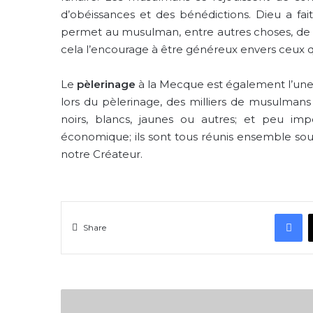
d’obéissances et des bénédictions. Dieu a fai
permet au musulman, entre autres choses, de res
cela l’encourage à être généreux envers ceux qu
Le
pèlerinage
à la Mecque est également l’une 
lors du pèlerinage, des milliers de musulmans s
noirs, blancs, jaunes ou autres; et peu impo
économique; ils sont tous réunis ensemble so
notre Créateur.
F
Share
Le
statut