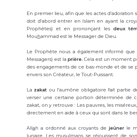
En premier lieu, afin que les actes d’adoration
doit d’abord entrer en Islam en ayant la cro
Prophètes) et en prononçant les
deux tém
Mou
h
ammad est le Messager de Dieu.
Le Prophète nous a également informé que le
Messagers) est la
prière.
Cela est un moment po
des engagements de ce bas-monde et de se puri
envers son Créateur, le Tout-Puissant.
La
zakat
ou l’aumône obligatoire fait partie de
verser une certaine portion déterminée de ce
zakat, on y retrouve : Les pauvres, les miséreux
directement en aide à ceux qui sont dans le bes
All
a
h a ordonné aux croyants de
jeûner
le 
lunaire. Les musulmans se réjouissent de son