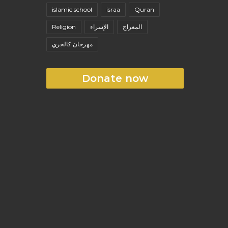
islamic school
israa
Quran
Religion
الإسراء
المعراج
مهرجان كالجري
Donate now