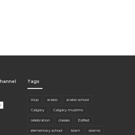
channel
Tags
Aicp
arabic
arabic school
Calgary
Calgary muslims
celebration
classes
Eidfest
elementary school
Islam
islamic