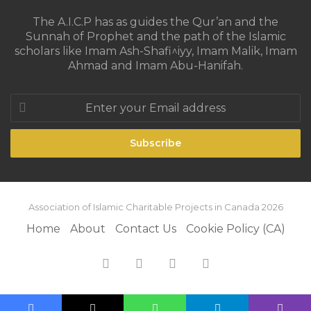
The A.I.C.P has as guides the Qur’an and the
Sunnah of Prophet and the path of the Islamic
scholars like Imam Ash-Shafi^iyy, Imam Malik, Imam
Ahmad and Imam Abu-Hanifah.
Enter
your
Email
address
Association of Islamic Charitable Projects in Canada 2026
Home
About
Contact Us
Cookie Policy (CA)
Facebook
X
YouTube
Instagram