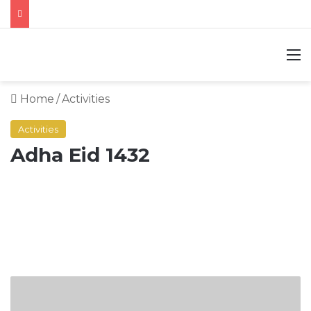
M
Home
/
Activities
Activities
Adha Eid 1432
Hijrah
Celebration