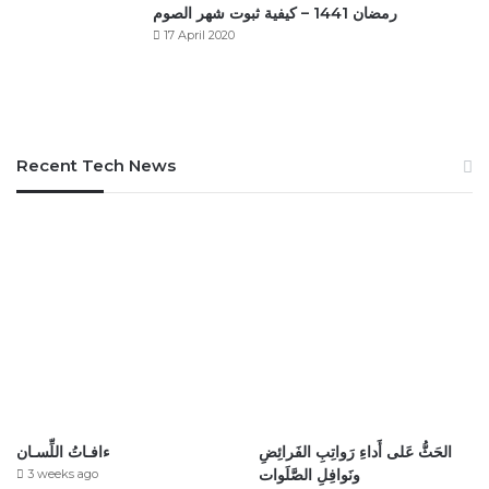
رمضان 1441 – كيفية ثبوت شهر الصوم
17 April 2020
Recent Tech News
الحَثُّ عَلى أَداءِ رَواتِبِ الفَرائِضِ
ءافـاتُ اللِّسـان
ونَوافِلِ الصَّلَوات
3 weeks ago