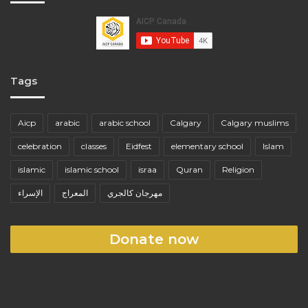
Tags
Aicp
arabic
arabic school
Calgary
Calgary muslims
celebration
classes
Eidfest
elementary school
Islam
islamic
islamic school
israa
Quran
Religion
مهرجان كالجري
المعراج
الإسراء
Donate now