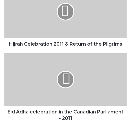
2011
&
Return
of
the
Pilgrims
Hijrah Celebration 2011 & Return of the Pilgrims
Eid
Adha
celebration
in
the
Canadian
Parliament
-
2011
Eid Adha celebration in the Canadian Parliament
- 2011