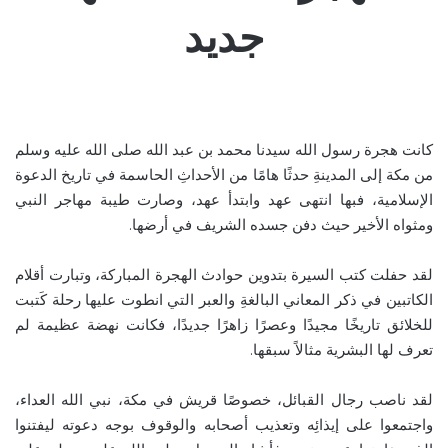
جديد
كانت هجرة رسول الله سيدنا محمد بن عبد الله صلى الله عليه وسلم
من مكة إلى المدينةِ حدثًا هامًا من الأحداثِ الحاسمة في تاريخ الدعوة
الإسلامية، فبها انتهى عهد وابتدأ عهد، وصارت طيبة مهاجر النبي
ومثواه الأخير حيث دفن جسده الشريف في أرضها.
لقد حفلت كتب السيرة بتدوين حوادث الهجرة المباركة، وتبارت أقلام
الكاتبين في ذكر المعاني البالغةِ والعبر التي انطوت عليها رحلة كَتبت
للخلائق تاريخًا مجيدًا وعصرًا زاهرًا جديدًا، فكانت نهضة عظيمة لم
تعرف لها البشرية مثالاً سبقها.
لقد ناصب رجال القبائل، خصوصًا قريش في مكة، نبي الله العداء،
واجتمعوا على إيذائِه وتعذيب أصحابه والوقوف بوجه دعوته ليفتنوا