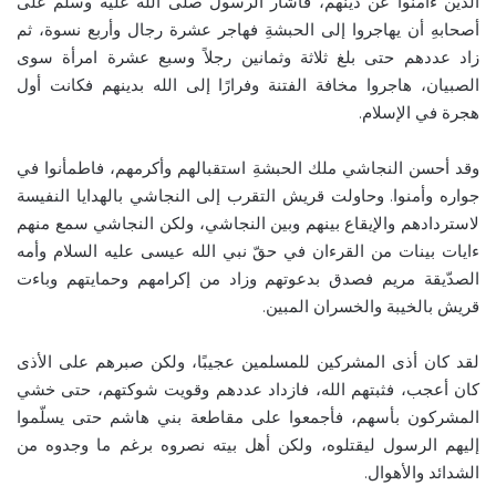
الذين ءامنوا عن دينهم، فأشار الرسول صلى الله عليه وسلم على
أصحابهِ أن يهاجروا إلى الحبشةِ فهاجر عشرة رجال وأربع نسوة، ثم
زاد عددهم حتى بلغ ثلاثة وثمانين رجلاً وسبع عشرة امرأة سوى
الصبيان، هاجروا مخافة الفتنة وفرارًا إلى الله بدينهم فكانت أول
هجرة في الإسلام.
وقد أحسن النجاشي ملك الحبشةِ استقبالهم وأكرمهم، فاطمأنوا في
جواره وأمنوا. وحاولت قريش التقرب إلى النجاشي بالهدايا النفيسة
لاستردادهم والإيقاع بينهم وبين النجاشي، ولكن النجاشي سمع منهم
ءايات بينات من القرءان في حقّ نبي الله عيسى عليه السلام وأمه
الصدّيقة مريم فصدق بدعوتهم وزاد من إكرامهم وحمايتهم وباءت
قريش بالخيبة والخسران المبين.
لقد كان أذى المشركين للمسلمين عجيبًا، ولكن صبرهم على الأذى
كان أعجب، فثبتهم الله، فازداد عددهم وقويت شوكتهم، حتى خشي
المشركون بأسهم، فأجمعوا على مقاطعة بني هاشم حتى يسلّموا
إليهم الرسول ليقتلوه، ولكن أهل بيته نصروه برغم ما وجدوه من
الشدائد والأهوال.