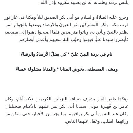
يلبس بردته وطمأنه أنه لن يصيبه مكروه بإذن الله.
وخرج عليه الصلاةُ والسلام مع أبي بكر الصديق ليلاً ومكثا في غار ثور
قرب مكة، ولكن المشركين بثوا العيونَ والأرصاد ووعدوا بالجوائز لمن
يظفر بالنبيّ ويأتي به، وباتوا مترصدين فلما أصبحوا ذهبوا إلى مضجعه
فأبصروا سيدنا عليًّا فبهتوا وخيّب اللهُ سعيهم وأعمى أبصارهم.
نام في بردة النبيّ عليّ * كي يضلّ الأرصادُ والرقباءُ
ومشى المصطفى يخوض المنايا * والمنايا مشلولة عمياءُ
وهكذا ظفر الغار بشرف ضيافة النزيلين الكريمين ثلاثة أيام، وكان
عامر بن فُهيرة مولى سيدنا أبي بكر يمر عليهم بالأغنام فيحتلبان.
وكان عبد الله بن أبي بكر يوافيهما بما يجد من الأخبار، حتى سكن من
ورائهما الطلب، وغفل عنهما الناس.