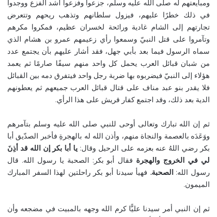
ومبايعتهم له صلى الله عليه وسلم، جزعوا وفزعوا أشد الفزع ووجدوا
في ذلك خطرًا عليهم، فيزول سلطانهم وتذهب ريحهم وتتعرض
تجارتهم إلى الشام غادية ورائحة لخسران عظيم، فمكروا مكرهم
وتآمروا على قتل النبيّ وسمعوا رأي زعيمهم عمرو بن هشام الذي
سماه الرسول فيما بعد بأبي جهل، فقد أشار عليهم بأن يجتمع عدد
من شبان قبائل العرب يحمل كل واحد منهم سيفًا صارمًا ثم يعمد
هؤلاء إلى النبيّ فيضربوه بها ضربة رجل واحد فيتفرق دمه بين القبائل
فلا يقدر بنو عبد مناف على قتال قبائل العرب جميعهم ثم يعطونهم
الدية بعد ذلك، وقد اجتمع كفار قريش على هذا الرأي.
ثم إن الله تبارك وتعالى أوحى للنبي صلى الله عليه وسلم بتآمرهم
ووَعَدَه بالعصمة والنجاة منهم، وأذن الله له بالهجرةِ فأخبر الصدّيق أبا
بكر رضي اللهُ عنه بعزمه على الرحيل وقال:
يا أبا بكر إن الله قد أذِنَ
لي في الخروج والهجرة
فقال أبو بكر: الصحبة يا رسول الله. قال
رسول الله:
الصحبة.
فهيأ سيدنا أبو بكر راحلتين لهذا السفر المبارك
الميمون.
ثم إن النبي أمر سيدنا عليًّا كرم الله وجهه بالمبيت في مضجعه وأن