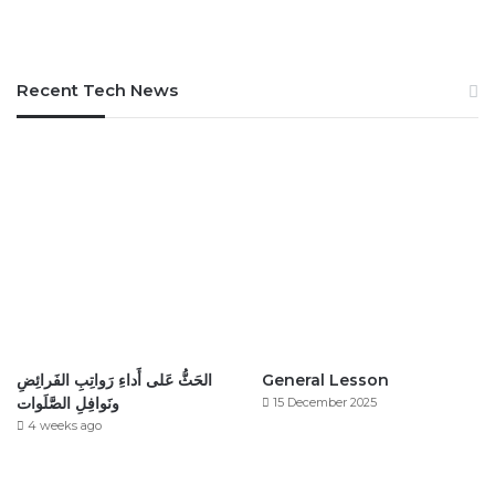
Recent Tech News
General Lesson
الحَثُّ عَلى أَداءِ رَواتِبِ الفَرائِضِ
ونَوافِلِ الصَّلَوات
15 December 2025
4 weeks ago