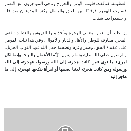
العظيمة، فتألفت قلوب الأوس والخزرج وتآخى المهاجرون مع الأنصار
فصارت الهجرة فرقانًا بين الحق والباطل وكثر المؤمنون بعد قلة
واجتمعوا بعد شتات.
إن علينا أن نعتبر بمعاني الهجرة ونأخذ منها الدروس والعظات؛ ففي
الهجرة مفارقة للوطن والأهل والديار والأموال، وفي هذا ثبات المؤمن
على عقيدة الحق، وصبر وعزم وتضحية جعل الله فيها الثواب الجزيل،
والرسول صلى الله عليه وسلم يقول :”
إنّما الأعمال بالنيات وإنما لكل
امرىء ما نوى
فمن كانت هجرته إلى الله ورسوله فهجرته إلى الله
ورسوله ومن كانت هجرته لدنيا يصيبها أو امرأة ينكحها فهجرته إلى ما
هاجر إليه
“.
Download
2021
Toronto
Ramadan