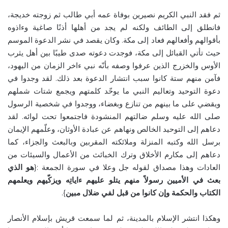
ثم فقد النبي الكريم نصيرين بوفاة عمه أبي طالب ثم زوجته خديجة،
فانطلق إلى الطائف ولكنه لم يجد من أهلها أذنًا صاغية وءاذوه
بأقوالهم وأفعالهم فعاد إلى مكة. وكان يقصد في نشر الدعوة الموسم
حيث تأتي القبائل إلى مكة، فوجدت دعوته صدى طيبًا بين أهل يثرب
الأوس والخزرج الذين عرفوا وصفه بأنّه نبي ءاخر الزمان من اليهود،
فآمن منهم ستة كانوا سبب انتشار الدعوة بعد ذلك. لقد وجدوا في
دعوة التوحيد وتعاليم النبي ما يوحّد كلمتهم ويجمع شتات شملهم
ويقضي على ما بينهم من تنازع وبغضاء، ووجدوا في شخصية الرسول
صلى الله عليه وسلم ضالتهم المنشودة فاجتمعوا تحت لوائه. لقد
دعاهم إلى التوحيد الخالص ونهاهم عن عبادة الأوثان، وعلّمهم الإيمان
برسل الله وكتبه المنزلة وملائكته المقربين وبالبعث والجزاء، كما
دعاهم إلى مكارم الأخلاق وترك الخبائث من الأعمال والسيئات من
العادات وهذا مصداق لقوله جل وعلا في سورة الجمعة :{
هو الذي
بعث في الأميين رسولاً منهم يتلو عليهم ءاياتِه ويزكّيهم ويعلمهم
الكتاب والحكمة وإن كانوا من قبل لفي ضلال مبين
}.
وهكذا انتشر الإسلام بالمدينة، ثم لما سمعت قريش بإسلام الأنصار