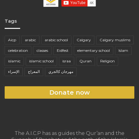
Tags
Aicp
arabic
arabic school
Calgary
Calgary muslims
celebration
classes
Eidfest
elementary school
Islam
islamic
islamic school
israa
Quran
Religion
مهرجان كالجري
المعراج
الإسراء
Donate now
The A.I.C.P has as guides the Qur’an and the