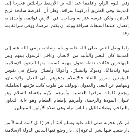
وفي اليوم الرابع وافاهما عبد الله بن الأريقط براحلتين فخرجا إلى
المدينة. وفي الطريق أدركهما سراقة، وظن أن الفرصة سانحة لربح
الجائزة، ولكن فرسه عثر به وساخت في الأرضِ قوائمه، وأحدق به
إعصار، عندها استغاث سراقة ووعد أن يكتم أمرهما، ووفى سراقة بما
وعد.
ولما وصل النبي صلى الله عليه وسلم وصاحبه رضي الله عنه إلى
المدينة كان النصر والتأييد من الأنصار، وءاخى الرسول بينهم وبين
المهاجرين فكانت نقطة تحول مهمة كسبت منها الدعوة الإسلامية
قوة واندفاعًا، وذيوعًا وانتشارًا، وأعوانًا وأنصارًا. وشاعَ في نفوس
المؤمنين سرور اللقاء فالإسلام يدعوهم إلى العدل والإحسان،
وينهاهم عن البغي والعدوان، ويؤلف بين قلوب كانت فرّقتها الجاهلية،
ويجمع كلمات مزقتها العصبية. وأمرهم نبيّهم بإفشاء السلام وهو
عنوان المودة والرحمة، وأمرهم بإطعام الطعام وهو ءاية التعاون
والتراحم، وبصلاة الليل والناس نيام وهي صلاة الأوابين المتبتلين.
لم تكن هجرته صلى الله عليه وسلم جُبنًا أو فرارًا بل كانت انتقالاً من
دار صعب فيها نشر الدعوة إلى دار وضع فيها أساس الدولة الإسلامية