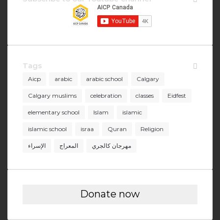
Tags
Aicp
arabic
arabic school
Calgary
Calgary muslims
celebration
classes
Eidfest
elementary school
Islam
islamic
islamic school
israa
Quran
Religion
مهرجان كالجري
المعراج
الإسراء
Donate now