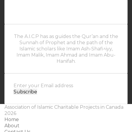
The A.I.C.P has as guides the Qur’an and the
Sunnah of Prophet and the path of the
Islamic scholars like Imam Ash-Shafi^iyy,
Imam Malik, Imam Ahmad and Imam Abu-
Hanifah.
Enter
your
Email
address
Association of Islamic Charitable Projects in Canada
2026
Home
About
Contact Us