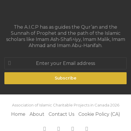
The A.I.C.P has as guides the Qur’an and the
Sunnah of Prophet and the path of the Islamic
scholars like Imam Ash-Shafi^iyy, Imam Malik, Imam
Ahmad and Imam Abu-Hanifah.
Enter
your
Email
address
Association of Islamic Charitable Projects in Canada 2026
Home
About
Contact Us
Cookie Policy (CA)
Facebook
X
YouTube
Instagram