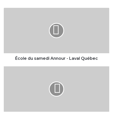
École
du
samedi
Annour
-
Laval
Québec
École du samedi Annour - Laval Québec
Funerary
Services