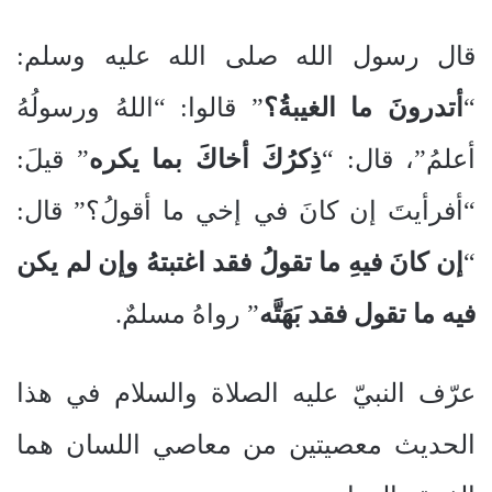
قال رسول الله صلى الله عليه وسلم:
“
أتدرونَ ما الغيبةُ؟
” قالوا: “اللهُ ورسولُهُ
أعلمُ”، قال: “
ذِكرُكَ أخاكَ بما يكره
” قيلَ:
“أفرأيتَ إن كانَ في إخي ما أقولُ؟” قال:
“
إن كانَ فيهِ ما تقولُ فقد اغتبتهُ وإن لم يكن
فيه ما تقول فقد بَهَتَّه
” رواهُ مسلمٌ.
عرّف النبيّ عليه الصلاة والسلام في هذا
الحديث معصيتين من معاصي اللسان هما