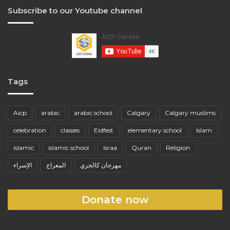
Subscribe to our Youtube channel
Tags
Aicp
arabic
arabic school
Calgary
Calgary muslims
celebration
classes
Eidfest
elementary school
Islam
islamic
islamic school
israa
Quran
Religion
مهرجان كالجري
المعراج
الإسراء
Donate now