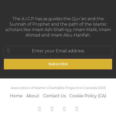
The A.I.C.P has as guides the Qur’an and the
Sunnah of Prophet and the path of the Islamic
scholars like Imam Ash-Shafi^iyy, Imam Malik, Imam
Ahmad and Imam Abu-Hanifah.
Enter
your
Email
address
Association of Islamic Charitable Projects in Canada 2026
Home
About
Contact Us
Cookie Policy (CA)
Facebook
X
YouTube
Instagram