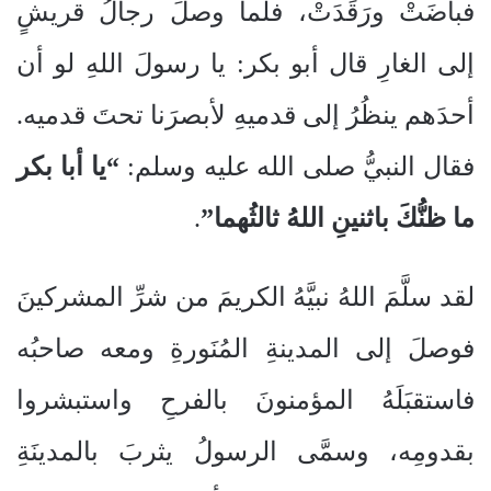
فباضَتْ ورَقَدَتْ، فلما وصلَ رجالُ قريشٍ
إلى الغارِ قال أبو بكر: يا رسولَ اللهِ لو أن
أحدَهم ينظُرُ إلى قدميهِ لأبصرَنا تحتَ قدميه.
فقال النبيُّ صلى الله عليه وسلم:
“يا أبا بكر
ما ظنُّكَ باثنينِ اللهُ ثالثُهما”
.
لقد سلَّمَ اللهُ نبيَّهُ الكريمَ من شرِّ المشركينَ
فوصلَ إلى المدينةِ المُنَورةِ ومعه صاحبُه
فاستقبَلَهُ المؤمنونَ بالفرحِ واستبشروا
بقدومِه، وسمَّى الرسولُ يثربَ بالمدينَةِ