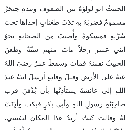
الخبيثُ أبو لؤلؤةَ بينَ الصفوفِ وبيدهِ خِنجَرٌ
مسمومٌ فضربَهُ بهِ ثلاثَ طعَناتٍ إحداها تحتَ
سُرَّتِهِ فمسكوهُ وأُصيبَ من الصحابةِ نحوُ
اثني عشر رجلاً ماتَ منهم ستَّةٌ وطعَنَ
الخبيثُ نفسَهُ فماتَ وسقطَ عمرُ رضيَ اللهُ
عنهُ على الأرضِ وقبلَ وفاتِهِ أرسلَ ابنَهُ عبدَ
اللهِ إلى عائشةَ يستأذِنُها بأن يُدْفنَ قربَ
صاحِبَيْهِ رسولِ اللهِ وأبي بكرٍ فبكت وأذِنَتْ
لهُ وقالت كنتُ أريدُ هذا المكان لنفسي،