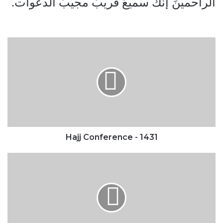
الراحمينَ إنّك سميعٌ قريبٌ مجيبُ الدعوات.
Hajj
Conference
-
1431
Hajj Conference - 1431
Adha
Celebration
-
Parliament
of
Ottawa