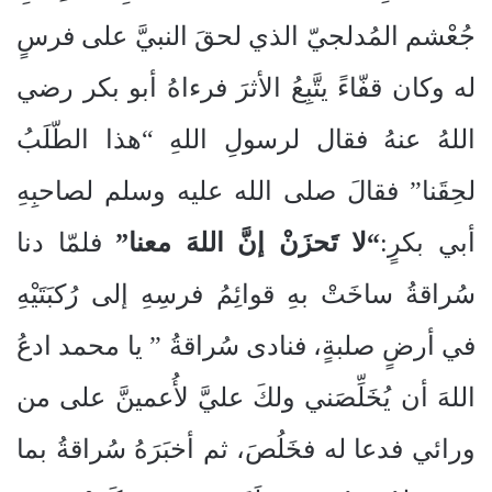
جُعْشم المُدلجيّ الذي لحقَ النبيَّ على فرسٍ
له وكان قفّاءً يتَّبِعُ الأثرَ فرءاهُ أبو بكر رضي
اللهُ عنهُ فقال لرسولِ اللهِ “هذا الطّلَبُ
لحِقَنا” فقالَ صلى الله عليه وسلم لصاحبِهِ
أبي بكرٍ:
“لا تَحزَنْ إنَّ اللهَ معنا”
فلمّا دنا
سُراقةُ ساخَتْ بهِ قوائِمُ فرسِهِ إلى رُكبَتَيْهِ
في أرضٍ صلبةٍ، فنادى سُراقةُ ” يا محمد ادعُ
اللهَ أن يُخَلِّصَني ولكَ عليَّ لأُعمينَّ على من
ورائي فدعا له فخَلُصَ، ثم أخبَرَهُ سُراقةُ بما