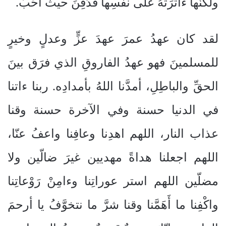
ولكنّها ءاثَرَتْهُ على نفسِها فدُفِنَ حيثُ أَحَبَّ.
لقد كان عهدُ عمرَ عهدَ عزٍّ وعدلٍ وخيرٍ
للمسلمينَ فهو عهدُ الفاروقِ الذي فرَق بينَ
الحقِّ والباطِلِ، أمدَّنا اللهُ بأمدادِه. ربنا ءاتنا
في الدنيا حسنة وفي الآخرة حسنة وقنا
عذاب النار، اللهم اهدِنا وعافِنا واعفُ عنّا،
اللهم اجعلنا هداةً مهديين غيرَ ضالّين ولا
مضلّين اللهم استر عوراتِنا وءامِنْ رَوْعاتِنا
واكْفِنا ما أَهَمَّنا وقنا شرَّ ما نتخوَّفُ يا أرحمَ