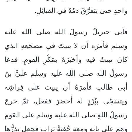
واحدٍ حتى يتفرَّقَ دمُهُ في القبائِلِ.
فأتى جبريلُ رسولَ الله صلى الله عليه
وسلم فأمرَه أن لا يبيتَ في مضجَعِهِ الذي
كانَ يبيتُ فيه وأخبَرَهُ بمَكْرِ القومِ. فدعا
رسولُ الله صلى الله عليه وسلم عليَّ بنَ
أبي طالب فأمرَهُ أن يبيتَ على فِراشِه
ويتسَجّى ببُرْدٍ له أخضرَ ففعل، ثمّ خرجَ
رسولُ اللهِ صلى الله عليه وسلم على القومِ
وهم على بابِه ومعه حُفنةُ ترابٍ فجعل يذرُّها