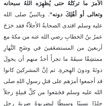
الأمرَ ما تركتُهُ حتى يُظهِرَه اللهُ سبحانه
وتعالى أو أهْلِكَ دونه”
. وبالنبيِّ صلى الله
عليه وسلم اقتدى الصحابةُ الأجلاّءُ فقد خرَجَ
عمرُ بنُ الخطابِ رضي الله عنه من مكةَ مع
أربعينَ من المستضعَفينَ في وضَحِ النَّهارِ
ممتشِقًا سيفَهُ ما تجرأَ أحدٌ منهم أن يحولَ
دونَهُ ودونَ الهِجرةِ. ثم إنَّ المشركينَ كانوا
قد أجمعوا أمرَهم على قتلِ رسولِ اللهِ صلى
الله عليه وسلم فجَمَعوا من كلِّ قبيلةٍ رجلاً
جلدًا نسيبًا وسيطًا ليضرِبوهُ ضربةَ رجلٍ