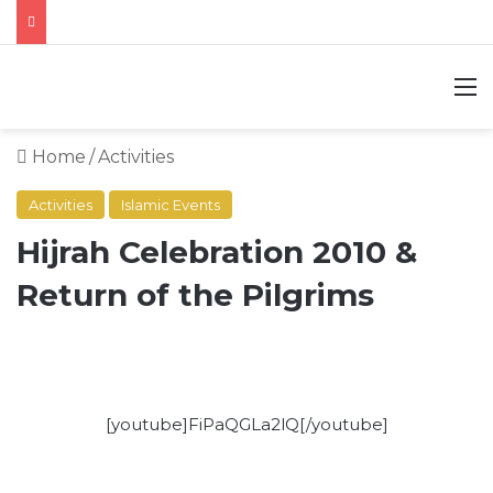
M
Home
/
Activities
Activities
Islamic Events
Hijrah Celebration 2010 &
Return of the Pilgrims
[youtube]FiPaQGLa2lQ[/youtube]