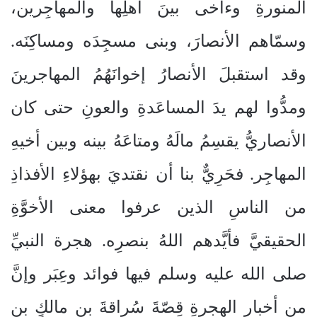
المنورةِ وءاخى بينَ أهلِها والمهاجِرين،
وسمّاهم الأنصارَ، وبنى مسجِدَه ومساكِنَه.
وقد استقبلَ الأنصارُ إخوانَهُمُ المهاجرينَ
ومدُّوا لهم يدَ المساعَدةِ والعونِ حتى كان
الأنصاريُّ يقسِمُ مالَهُ ومتاعَهُ بينه وبين أخيهِ
المهاجِر. فحَرِيٌّ بنا أن نقتديَ بهؤلاءِ الأفذاذِ
من الناسِ الذين عرفوا معنى الأخوَّةِ
الحقيقيَّ فأيَّدهم اللهُ بنصرِه. هجرة النبيِّ
صلى الله عليه وسلم فيها فوائد وعِبَر وإنَّ
من أخبارِ الهجرةِ قِصّةَ سُراقةَ بنِ مالكٍ بنِ