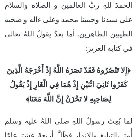
الحمدَ للهِ ربِّ العالمين و الصلاة والسلام
على سيدنا وحبيبنا محمد وعلى ءاله و صحبه
الطيبين الطاهرين. أما بعدُ يقولُ اللهُ تعالى
في كتابهِ العزيز:
﴿إِلا تَنْصُرُوهُ فَقَدْ نَصَرَهُ اللَّهُ إِذْ أَخْرَجَهُ الَّذِينَ
كَفَرُوا ثَانِيَ اثْنَيْنِ إِذْ هُمَا فِي الْغَارِ إِذْ يَقُولُ
لِصَاحِبِهِ لا تَحْزَنْ إِنَّ اللَّهَ مَعَنَا﴾
لما بُعِثَ رسولُ اللهِ صلى اللهُ عليه وسلم
أُمِرَ بالتبليغِ والإنذارِ فظَلَّ أربعةَ عشرَ عامًا