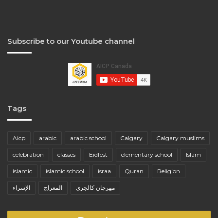
Subscribe to our Youtube channel
Tags
Aicp
arabic
arabic school
Calgary
Calgary muslims
celebration
classes
Eidfest
elementary school
Islam
islamic
islamic school
israa
Quran
Religion
مهرجان كالجري
المعراج
الإسراء