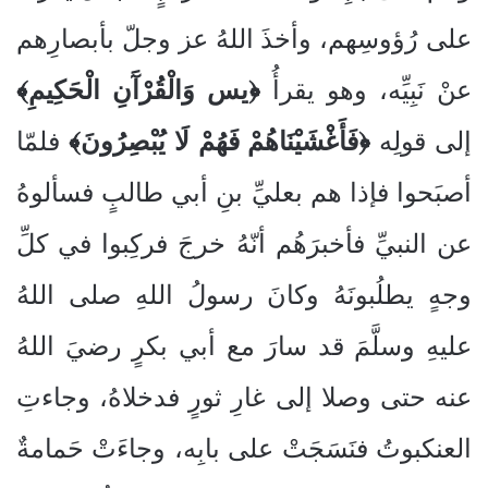
على رُؤوسِهم، وأخذَ اللهُ عز وجلّ بأبصارِهم
عنْ نَبِيِّه، وهو يقرأُ
﴿يس وَالْقُرْآَنِ الْحَكِيمِ﴾
إلى قولِه
﴿فَأَغْشَيْنَاهُمْ فَهُمْ لَا يُبْصِرُونَ﴾
فلمّا
أصبَحوا فإذا هم بعليِّ بنِ أبي طالبٍ فسألوهُ
عن النبيِّ فأخبرَهُم أنّهُ خرجَ فركِبوا في كلِّ
وجهٍ يطلُبونَهُ وكانَ رسولُ اللهِ صلى اللهُ
عليهِ وسلَّمَ قد سارَ مع أبي بكرٍ رضيَ اللهُ
عنه حتى وصلا إلى غارِ ثورٍ فدخلاهُ، وجاءتِ
العنكبوتُ فنَسَجَتْ على بابِه، وجاءَتْ حَمامةٌ