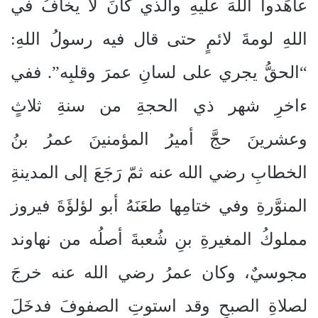
عاهَدوا اللهَ عليهِ والذي كانَ لا يخافُ في
اللهِ لومةَ لائمٍ حتى قال فيه رسولُ اللهِ:
“الحقُّ يجري على لسانِ عمرَ وقلبِه”. ففي
ءاخرِ شهر ذي الحجةِ من سنةِ ثلاثٍ
وعشرينَ حجَّ أميرُ المؤمنينَ عمرُ بنُ
الخطابِ رضي الله عنه ثمّ رَجَعَ إلى المدينةِ
المنوَّرةِ وفي ختامِها طعَنَهُ أبو لؤلؤَةَ فيروز
مملوكُ المغيرةِ بنِ شُعبةَ أصلُه من نهاوند
مجوسيٌ، وكان عمرُ رضي الله عنه خرجَ
لصلاةِ الصبحِ وقد استوتِ الصفوفَ فدخَلَ