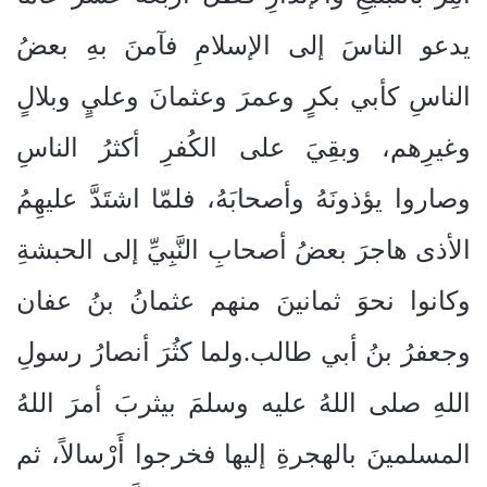
يدعو الناسَ إلى الإسلامِ فآمنَ بهِ بعضُ
الناسِ كأبي بكرٍ وعمرَ وعثمانَ وعليٍ وبلالٍ
وغيرِهم، وبقِيَ على الكُفرِ أكثرُ الناسِ
وصاروا يؤذونَهُ وأصحابَهُ، فلمّا اشتَدَّ عليهِمُ
الأذى هاجرَ بعضُ أصحابِ النَّبِيِّ إلى الحبشةِ
وكانوا نحوَ ثمانينَ منهم عثمانُ بنُ عفان
وجعفرُ بنُ أبي طالب.ولما كثُرَ أنصارُ رسولِ
اللهِ صلى اللهُ عليه وسلمَ بيثربَ أمرَ اللهُ
المسلمينَ بالهجرةِ إليها فخرجوا أَرْسالاً، ثم