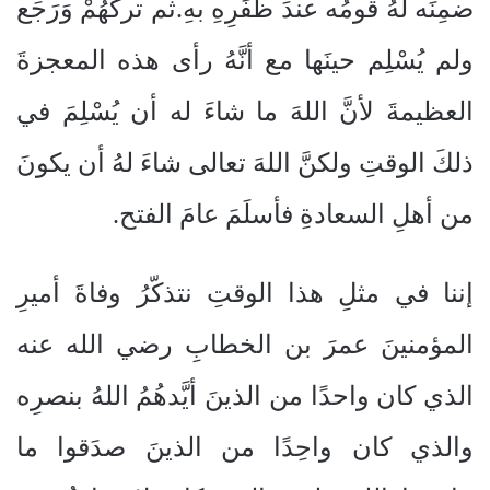
ضمِنَه لهُ قومُه عندَ ظَفَرِهِ بهِ.ثم تركَهُمْ وَرَجَع
ولم يُسْلِم حينَها مع أنَّهُ رأى هذه المعجزةَ
العظيمةَ لأنَّ اللهَ ما شاءَ له أن يُسْلِمَ في
ذلكَ الوقتِ ولكنَّ اللهَ تعالى شاءَ لهُ أن يكونَ
من أهلِ السعادةِ فأسلَمَ عامَ الفتح.
إننا في مثلِ هذا الوقتِ نتذكّرُ وفاةَ أميرِ
المؤمنينَ عمرَ بن الخطابِ رضي الله عنه
الذي كان واحدًا من الذينَ أيَّدهُمُ اللهُ بنصرِه
والذي كان واحِدًا من الذينَ صدَقوا ما