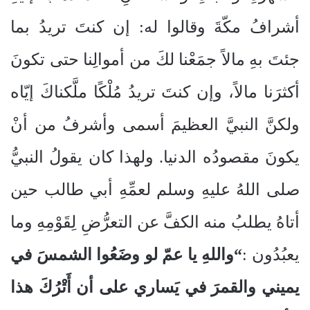
أشرافُ مكّةَ وقالوا له: إن كنتَ تريدُ بما
جئتَ بهِ مالاً جمَعْنا لكَ من أموالِنا حتى تكونَ
أكثرَنا مالاً، وإن كنتَ تريدُ مُلْكًا ملَّكناكَ إيّاه
ولكنَّ النبيَّ العظيمَ أسمى وأشرفُ من أنْ
يكونَ مقصودُه الدنيا. ولهذا كان يقولُ النبيُّ
صلى اللهُ عليهِ وسلم لعمِّهِ أبي طالب حين
أتاهُ يطلبُ منه الكفَّ عن التعرُّضِ لِقَوْمِهِ وما
يعبُدُون :
“واللهِ يا عمّ لو وضَعُوا الشمسَ في
يميني والقمرَ في يَساري على أن أَتْرُكَ هذا