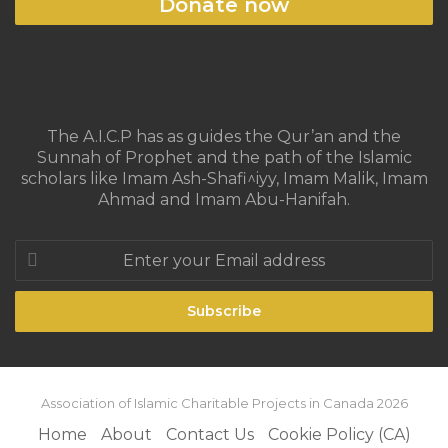
Donate now
The A.I.C.P has as guides the Qur’an and the
Sunnah of Prophet and the path of the Islamic
scholars like Imam Ash-Shafi^iyy, Imam Malik, Imam
Ahmad and Imam Abu-Hanifah.
Enter
your
Email
address
Association of Islamic Charitable Projects in Canada 2026
Home
About
Contact Us
Cookie Policy (CA)