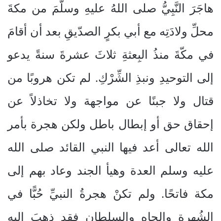
هاجَرَ النَّبِيُّ صلى اللهُ عليهِ وسلَّمَ من مكةَ
محلِّ ولادَتِه مع أبي بكرٍ الصدّيقِ بعد أن أقامَ
في مكّةَ منذُ البِعثةِ ثلاثَ عشرةَ سنةً يدعو
إلى التوحيدِ ونبذِ الشِّرْكِ. لم تكن هروبًا من
قتال ولا جبنًا عن مواجهة ولا تخاذلاً عن
إحقاق حق أو إبطال باطل ولكن هجرة بأمر
الله تعالى أعد فيها النبي القائد صلى الله
عليه وسلم العدة وهيأ الجند وعاد بهم إلى
مكة فاتحًا. ولم تكنْ هجرةُ النبيِّ حُبًّا في
الشُهرةِ والجاهِ والسلطانِ فقد ذهبَ إليهِ