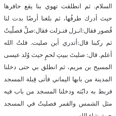
السلام. ثم انطلقت تهوي بنا يقع حافرها
حيث أدرك طرفُها، ثم بلغنا أرضًا بدت لنا
قُصور فقال:انـزل فنـزلت فقال:صلِّ فصلّيتُ
ثم ركبنا قال:أتدري أين صليت. قلتُ الله
أعلم. قال: صليتَ ببيتِ لحمٍ حيث وُلد عيسى
المسيح بن مريم، ثم انطلق بي حتى دخلنا
المدينة من بابها اليماني فأتى قِبلة المسجد
فربط به دابّته ودخلنا المسجد من باب فيه
مثل الشمس والقمر فصليتُ في المسجد
حيث شاء الله.