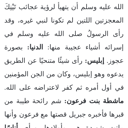
الله عليه وسلم أن يتهيأ لرؤية عجائب تَيْنِكَ
المعجزتين اللتين لم تكونا لنبي غيره، وقد
رأى الرسولُ صلى الله عليه وسلم في
إسرائه أشياء عجيبة منها:
الدنيا:
بصورة
عجوز.
إبليس:
رأى شيئًا متنحيًا عن الطريق
يدعوه وهو إبليس، وكان من الجن المؤمنين
في أول أمره ثم كفر لاعتراضه على الله.
ماشطة بنت فرعون:
شم رائحة طيبة من
قبرها فأخبره جبريل قصتها مع فرعون وأنها
ماتت شهيدة هي وأولادها. ورأى
أناسًا