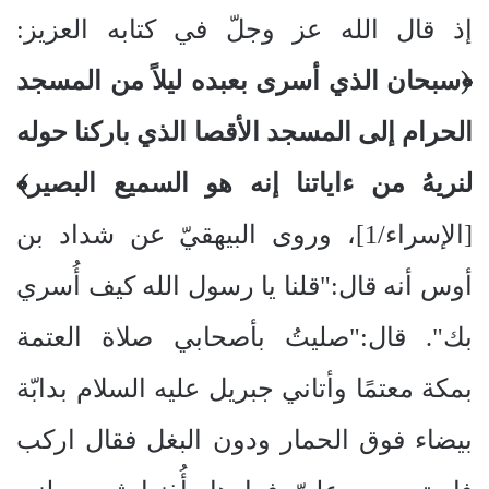
إذ قال الله عز وجلّ في كتابه العزيز:
﴿سبحان الذي أسرى بعبده ليلاً من المسجد
الحرام إلى المسجد الأقصا الذي باركنا حوله
لنريهُ من ءاياتنا إنه هو السميع البصير﴾
[الإسراء/1]، وروى البيهقيّ عن شداد بن
أوس أنه قال:"قلنا يا رسول الله كيف أُسري
بك". قال:"صليتُ بأصحابي صلاة العتمة
بمكة معتمًا وأتاني جبريل عليه السلام بدابّة
بيضاء فوق الحمار ودون البغل فقال اركب