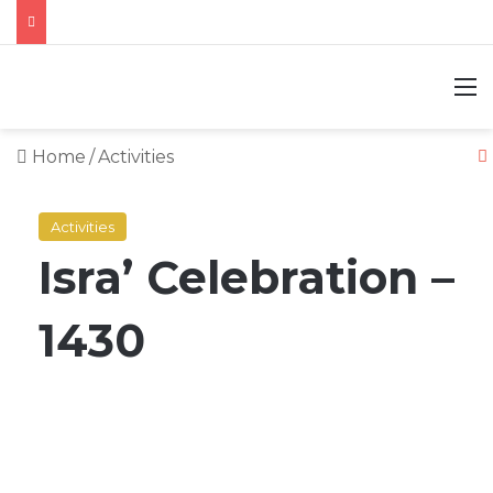
M
Home
/
Activities
Activities
Isra’ Celebration –
1430