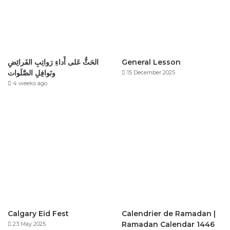
General Lesson
الحَثُّ عَلى أَداءِ رَواتِبِ الفَرائِضِ
ونَوافِلِ الصَّلَوات
15 December 2025
4 weeks ago
Calgary Eid Fest
Calendrier de Ramadan |
Ramadan Calendar 1446
23 May 2025