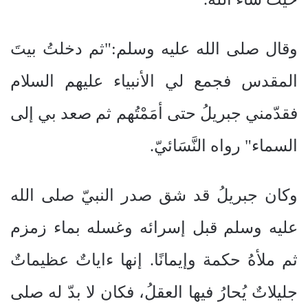
وقال صلى الله عليه وسلم:"ثم دخلتُ بيتَ
المقدس فجمع لي الأنبياء عليهم السلام
فقدّمني جبريلُ حتى أمَمْتُهم ثم صعد بي إلى
السماء" رواه النَّسَائيّ.
وكان جبريلُ قد شق صدر النبيّ صلى الله
عليه وسلم قبل إسرائه وغسله بماء زمزم
ثم ملأهُ حكمة وإيمانًا. إنها ءاياتٌ عظيماتٌ
جليلاتٌ يُحارُ فيها العقلُ، فكان لا بدّ له صلى