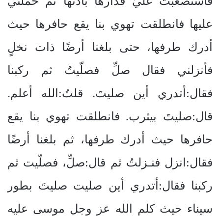
فاستصعبت عليّ فدارها بأُذنها ثم حملني
عليها فانطلقت تهوي بنا يقع حافرها حيث
أدرك طرفها، حتى بلغنا أرضًا ذات نخلٍ
فأنزلني فقال صلِّ فصلّيتُ ثم ركبنا
فقال:أتدري أين صليتَ. قلتُ:الله أعلم.
قال:صليتَ بيثرب. فانطلقت تهوي بنا يقع
حافرها حيث أدرك طرفها، ثم بلغنا أرضًا
فقال:انزل فنـزلتُ ثم قال:صلِّ، فصلّيت ثم
ركبنا فقال:أتدري أين صليت صليتَ بطور
سيناء حيث كلم الله عز وجل موسى عليه