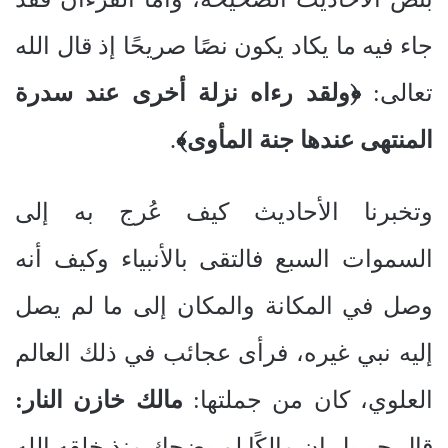
جاء فيه ما يكاد يكون نصًا صريحًا إذ قال الله
تعالى:
﴿ولقد رءاه نزلة أخرى عند سدرة
المنتهى عندها جنة المأوى﴾
.
وتخبرنا الأحاديث كيف عُرج به إلى
السموات السبع فالتقى بالأنبياء وكيف أنه
وصل في المكانة والمكان إلى ما لم يصل
إليه نبي غيره، فرأى عجائب في ذلك العالم
العلوي، كان من جملتها:
مالك خازن النار:
قال جبريل إن مالكًا لم يضحك منذ خلقه الله