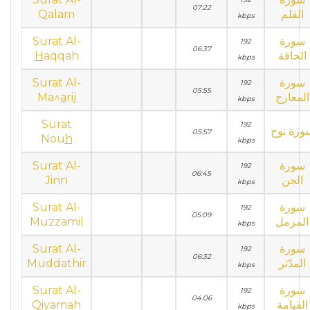
07:22
Qalam
القلم
kbps
Surat Al-
سورة
192
06:37
H
aqqah
الحاقة
kbps
Surat Al-
سورة
192
05:55
Ma^
a
rij
المعارج
kbps
Surat
192
ورة نوح
05:57
Nou
h
kbps
Surat Al-
سورة
192
06:45
Jinn
الجن
kbps
Surat Al-
سورة
192
05:09
Muzzamil
المزمل
kbps
Surat Al-
سورة
192
06:32
Muddathir
المدّثر
kbps
Surat Al-
سورة
192
04:06
Qiyamah
القيامة
kbps