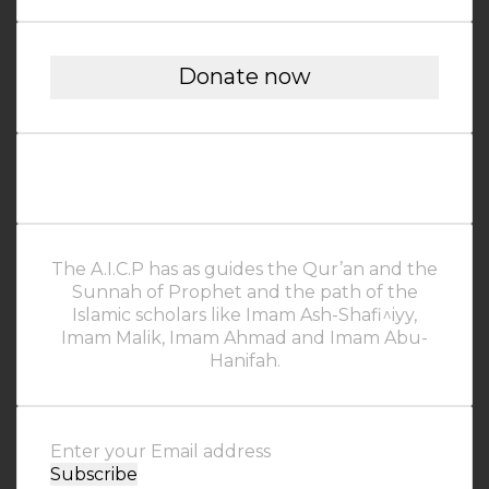
Donate now
The A.I.C.P has as guides the Qur’an and the
Sunnah of Prophet and the path of the
Islamic scholars like Imam Ash-Shafi^iyy,
Imam Malik, Imam Ahmad and Imam Abu-
Hanifah.
Enter
your