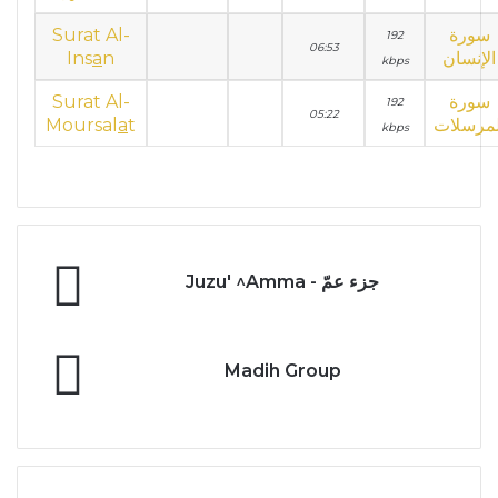
Surat Al-
سورة
192
06:53
Ins
a
n
الإنسان
kbps
Surat Al-
سورة
192
05:22
Moursal
a
t
لمرسلات
kbps
Juzu'
Juzu' ^Amma - جزء عمّ
^Amma
-
جزء
Madih
عمّ
Madih Group
Group