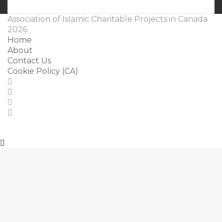
Email
address
Association of Islamic Charitable Projects in Canada
2026
Home
About
Contact Us
Cookie Policy (CA)
Facebook
X
YouTube
Instagram
Back
to
top
button