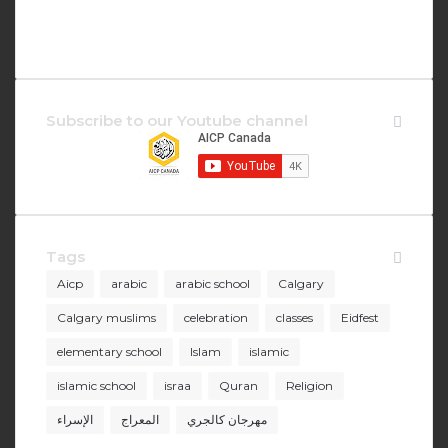
Subscribe to our Youtube channel
Tags
Aicp
arabic
arabic school
Calgary
Calgary muslims
celebration
classes
Eidfest
elementary school
Islam
islamic
islamic school
israa
Quran
Religion
مهرجان كالجري
المعراج
الإسراء