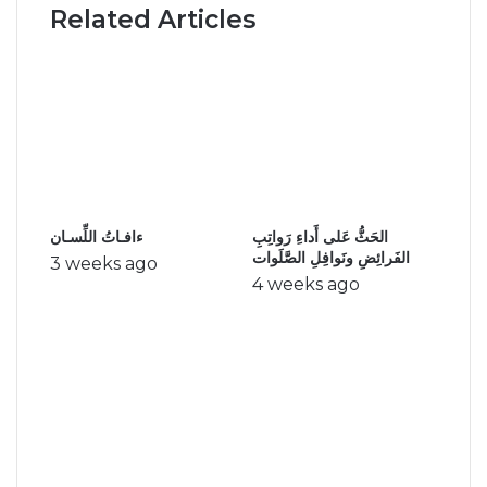
Related Articles
الحَثُّ عَلى أَداءِ رَواتِبِ
ءافـاتُ اللِّسـان
الفَرائِضِ ونَوافِلِ الصَّلَوات
3 weeks ago
4 weeks ago