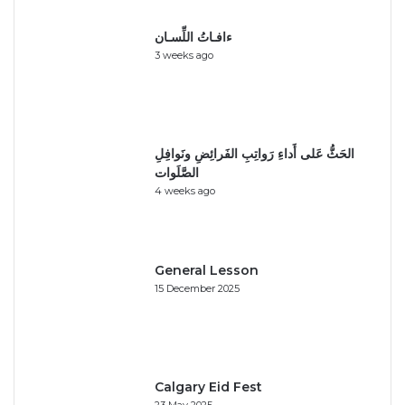
ءافـاتُ اللِّسـان
3 weeks ago
الحَثُّ عَلى أَداءِ رَواتِبِ الفَرائِضِ ونَوافِلِ
الصَّلَوات
4 weeks ago
General Lesson
15 December 2025
Calgary Eid Fest