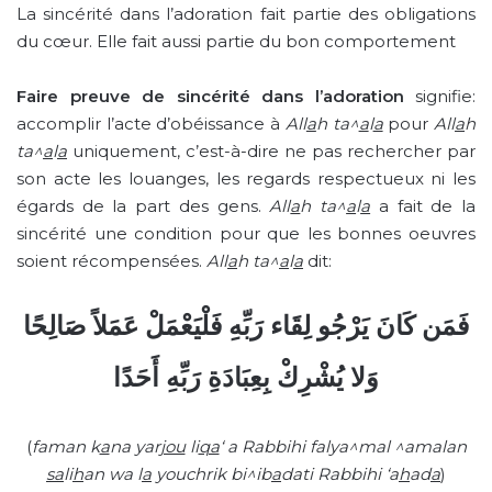
La sincérité dans l’adoration fait partie des obligations
du cœur. Elle fait aussi partie du bon comportement
Faire preuve de sincérité dans l’adoration
signifie:
accomplir l’acte d’obéissance à
All
a
h ta^
a
l
a
pour
All
a
h
ta^
a
l
a
uniquement, c’est-à-dire ne pas rechercher par
son acte les louanges, les regards respectueux ni les
égards de la part des gens.
All
a
h ta^
a
l
a
a fait de la
sincérité une condition pour que les bonnes oeuvres
soient récompensées.
All
a
h ta^
a
l
a
dit:
فَمَن كَانَ يَرْجُو لِقَاء رَبِّهِ فَلْيَعْمَلْ عَمَلاً صَالِحًا
وَلا يُشْرِكْ بِعِبَادَةِ رَبِّهِ أَحَدًا
(
faman
k
a
na yar
jou
li
qa
‘ a Rabbihi falya^mal ^amalan
sa
li
h
an wa l
a
youchrik bi^ib
a
dati Rabbihi ‘a
h
ad
a
)