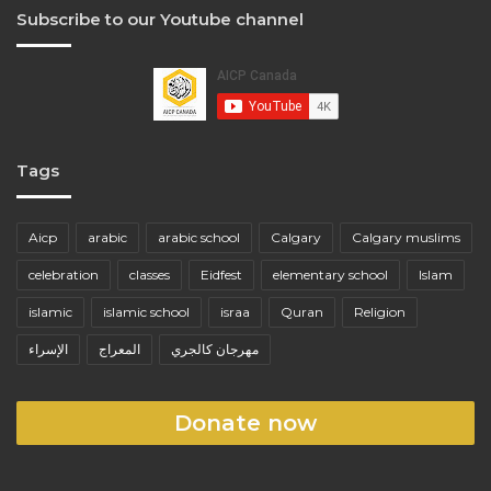
Subscribe to our Youtube channel
Tags
Aicp
arabic
arabic school
Calgary
Calgary muslims
celebration
classes
Eidfest
elementary school
Islam
islamic
islamic school
israa
Quran
Religion
مهرجان كالجري
المعراج
الإسراء
Donate now