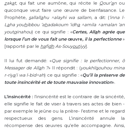
z
ak
a
t
, qui fait une aumône, qui récite le
Q
our’
a
n
ou
quiconque veut faire une œuvre de bienfaisance. Le
Prophète,
s
allall
a
hu
^alayhi wa sallam
, a dit: (
‘inna l-
L
a
ha you
h
ibbou ‘a
h
adakoum ‘idh
a
^amila ^amalan ‘an
yout
q
inahou
) ce qui signifie : «
Certes, All
a
h agrée que
lorsque l’un de vous fait une
œuvre
, il la perfectionne
»
[rapporté par le
ha
fi
dh
As-Souy
out
iyy
].
Il lui fut demandé: «
Que signifie : le perfectionner, ô
Messager de All
a
h ?
» Il répondit : (
youkhli
s
ouhou
mina
r-riy
a
‘i wa l-bid^ah
) ce qui signifie : «
Qu’il la préserve de
toute insincérité et de toute mauvaise innovation
».
L’insincérité :
l’insincérité est le contraire de la sincérité,
elle signifie le fait de viser à travers ses actes de bien -
par exemple le jeûne ou la prière- l’estime et le regard
respectueux des gens. L’insincérité annule la
récompense des œuvres qu’elle accompagne. Ainsi,