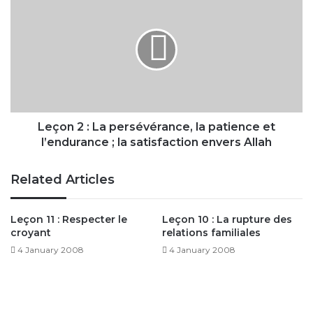
2
:
La
persévérance,
la
patience
et
l’endurance
;
Leçon 2 : La persévérance, la patience et
la
l’endurance ; la satisfaction envers Allah
satisfaction
envers
Related Articles
Allah
Leçon 11 : Respecter le
Leçon 10 : La rupture des
croyant
relations familiales
4 January 2008
4 January 2008