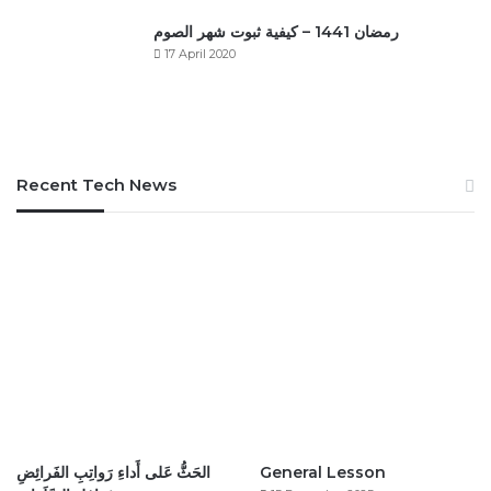
رمضان 1441 – كيفية ثبوت شهر الصوم
17 April 2020
Recent Tech News
الحَثُّ عَلى أَداءِ رَواتِبِ الفَرائِضِ
General Lesson