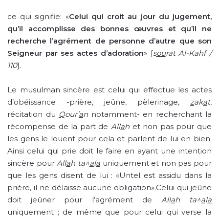
ce qui signifie: «
Celui qui croit au jour du jugement,
qu’il accomplisse des bonnes œuvres et qu’il ne
recherche l’agrément de personne d’autre que son
Seigneur par ses actes d’adoration
» [
s
ou
rat
Al-Kahf /
110
].
Le musulman sincère est celui qui effectue les actes
d’obéissance -prière, jeûne, pèlerinage,
z
ak
a
t
,
récitation du
Q
our’
a
n
notamment- en recherchant la
récompense de la part de
All
a
h
et non pas pour que
les gens le louent pour cela et parlent de lui en bien.
Ainsi celui qui prie doit le faire en ayant une intention
sincère pour
All
a
h ta^
a
l
a
uniquement et non pas pour
que les gens disent de lui : «Untel est assidu dans la
prière, il ne délaisse aucune obligation».Celui qui jeûne
doit jeûner pour l’agrément de
All
a
h ta^
a
l
a
uniquement ; de même que pour celui qui verse la