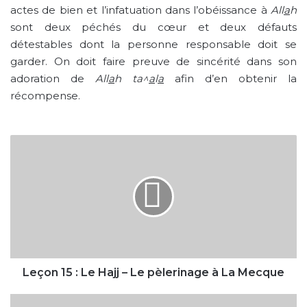
actes de bien et l’infatuation dans l’obéissance à
All
a
h
sont deux péchés du cœur et deux défauts
détestables dont la personne responsable doit se
garder. On doit faire preuve de sincérité dans son
adoration de
All
a
h ta^
a
l
a
afin d’en obtenir la
récompense.
Leçon
15
:
Le
Hajj
–
Le
pèlerinage
à
La
Leçon 15 : Le Hajj – Le pèlerinage à La Mecque
Mecque
Leçon