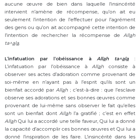
aucune œuvre de bien dans laquelle l’insincérité
intervient n’amène de récompense, qu’on ait eu
seulement l’intention de l’effectuer pour l’agrément
des gens ou qu’on ait accompagné cette intention de
l’intention de rechercher la récompense de
All
a
h
ta^
a
l
a
.
L’infatuation par l’obéissance
à
All
a
h ta^
a
l
a
:
L’infatuation par l’obéissance à
All
a
h
consiste à
observer ses actes d’adoration comme provenant de
soi-même en n’ayant pas à l’esprit qu’ils sont un
bienfait accordé par
All
a
h
; c’est-à-dire : que l’esclave
observe ses adorations et ses bonnes œuvres comme
provenant de lui-même sans observer le fait qu’elles
sont un bienfait dont
All
a
h
l’a gratifié ; c’est en effet
All
a
h
Qui lui a accordé une telle faveur, Qui lui a donné
la capacité d’accomplir ces bonnes œuvres et Qui lui a
donné l’inspiration de les faire. L’insincérité dans les