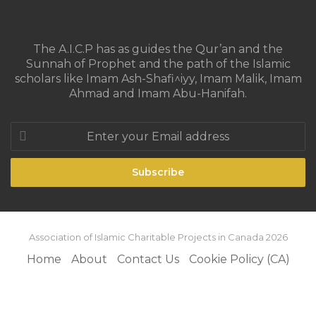
The A.I.C.P has as guides the Qur’an and the
Sunnah of Prophet and the path of the Islamic
scholars like Imam Ash-Shafi^iyy, Imam Malik, Imam
Ahmad and Imam Abu-Hanifah.
Enter
your
Email
address
Association of Islamic Charitable Projects in Canada 2026
Home
About
Contact Us
Cookie Policy (CA)
Facebook
X
YouTube
Instagram