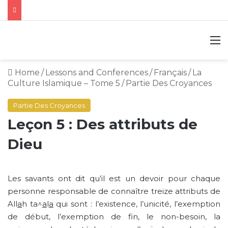
M
Home
/
Lessons and Conferences
/
Français
/
La
Culture Islamique – Tome 5
/
Partie Des Croyances
Partie Des Croyances
Leçon 5 : Des attributs de
Dieu
Les savants ont dit qu’il est un devoir pour chaque
personne responsable de connaître treize attributs de
All
a
h ta^
a
l
a
qui sont : l’existence, l’unicité, l’exemption
de début, l’exemption de fin, le non-besoin, la