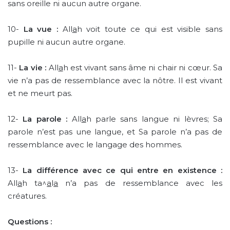
sans oreille ni aucun autre organe.
10-
La vue :
All
a
h voit toute ce qui est visible sans
pupille ni aucun autre organe.
11-
La vie :
All
a
h est vivant sans âme ni chair ni cœur. Sa
vie n’a pas de ressemblance avec la nôtre. Il est vivant
et ne meurt pas.
12-
La parole :
All
a
h parle sans langue ni lèvres; Sa
parole n’est pas une langue, et Sa parole n’a pas de
ressemblance avec le langage des hommes.
13-
La différence avec ce qui entre en existence :
All
a
h ta^
a
l
a
n’a pas de ressemblance avec les
créatures.
Questions :