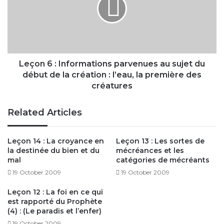
parvenues
au
sujet
du
début
de
Leçon 6 : Informations parvenues au sujet du
la
début de la création : l’eau, la première des
création
créatures
:
l’eau,
Related Articles
la
première
des
Leçon 14 : La croyance en
Leçon 13 : Les sortes de
créatures
la destinée du bien et du
mécréances et les
mal
catégories de mécréants
19 October 2009
19 October 2009
Leçon 12 : La foi en ce qui
est rapporté du Prophète
(4) : (Le paradis et l’enfer)
19 October 2009