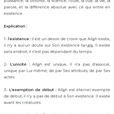
puissance, la volonté, la science, l’ouïe, la vue, la vie, la
parole, et la différence absolue avec ce qui entre en
existence.
Explication :
1-
l’existence
:
il est un devoir de croire que All
a
h existe,
il n’y a aucun doute sur Son existence ta^
a
l
a
. Il existe
sans endroit, il n’est pas dépendant du temps.
2-
L’unicité :
All
a
h est unique, Il n’a pas d’associé,
unique par Lui-même, de par Ses attributs, de par Ses
actes.
3-
L’exemption de début :
All
a
h est éternel exempte
de début, il n’y a pas de début à Son existence. Il existe
avant les créatures.