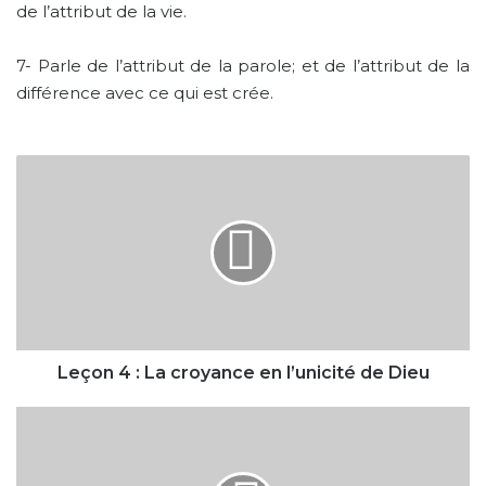
de l’attribut de la vie.
7-
Parle de l’attribut de la parole; et de l’attribut de la
différence avec ce qui est crée.
Leçon
4
:
La
croyance
en
l’unicité
de
Dieu
Leçon 4 : La croyance en l’unicité de Dieu
Leçon
6
:
Informations