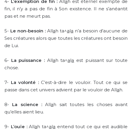
4-
L’exemption de fin :
All
a
h est éternel exempte de
fin, il n’y a pas de fin à Son existence. Il ne s’anéantit
pas et ne meurt pas.
5-
Le non-besoin :
All
a
h ta^
a
l
a
n’a besoin d’aucune de
Ses créatures alors que toutes les créatures ont besoin
de Lui.
6-
La puissance :
All
a
h ta^
a
l
a
est puissant sur toute
chose.
7-
La volonté :
C’est-à-dire le vouloir. Tout ce qui se
passe dans cet univers advient par le vouloir de All
a
h.
8-
La science :
All
a
h sait toutes les choses avant
qu’elles aient lieu.
9-
L’ouïe :
All
a
h ta^
a
l
a
entend tout ce qui est audible