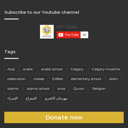
Subscribe to our Youtube channel
Tags
Aicp
arabic
arabic school
Calgary
Calgary muslims
celebration
classes
Eidfest
elementary school
Islam
islamic
islamic school
israa
Quran
Religion
مهرجان كالجري
المعراج
الإسراء
Donate now