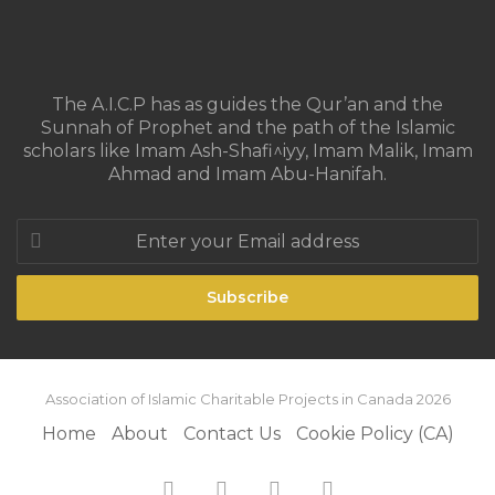
The A.I.C.P has as guides the Qur’an and the
Sunnah of Prophet and the path of the Islamic
scholars like Imam Ash-Shafi^iyy, Imam Malik, Imam
Ahmad and Imam Abu-Hanifah.
Enter
your
Email
address
Association of Islamic Charitable Projects in Canada 2026
Home
About
Contact Us
Cookie Policy (CA)
Facebook
X
YouTube
Instagram