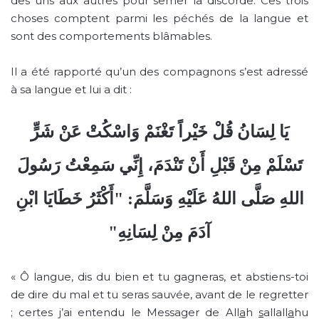
des uns aux autres pour semer la discorde. Ces trois
choses comptent parmi les péchés de la langue et
sont des comportements blâmables.
Il a été rapporté qu’un des compagnons s’est adressé
à sa langue et lui a dit :
يَا لِسَانُ قُلْ خَيْراً تَغْنَمْ وَاسْكُتْ عَنْ شَرٍّ
تَسْلَمْ مِنْ قَبْلِ أَنْ تَنْدَمَ، إِنِّي سَمِعْتُ رَسُولَ
اللهِ صَلَّى اللهُ عَلَيْهِ وَسَلَّمَ: "أَكْثَرُ خَطَايَا ابْنِ
آدَمَ مِنْ لِسَانِهِ"
« Ô langue, dis du bien et tu gagneras, et abstiens-toi
de dire du mal et tu seras sauvée, avant de le regretter
; certes j’ai entendu le Messager de All
a
h
s
allall
a
hu