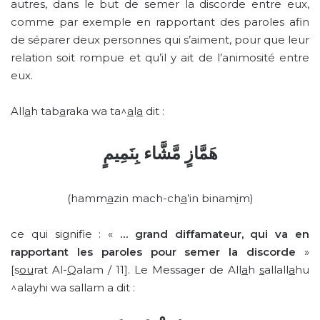
autres, dans le but de semer la discorde entre eux,
comme par exemple en rapportant des paroles afin
de séparer deux personnes qui s’aiment, pour que leur
relation soit rompue et qu’il y ait de l’animosité entre
eux.
All
a
h tab
a
raka wa ta^
a
l
a
dit :
هَمَّازٍ مَّشَّاء بِنَمِيمٍ
(hamm
a
zin mach-ch
a
’in binam
i
m)
ce qui signifie : «
… grand diffamateur, qui va en
rapportant les paroles pour semer la discorde
»
[s
ou
rat Al-
Q
alam / 11]. Le Messager de All
a
h
s
allall
a
hu
^alayhi wa sallam a dit :