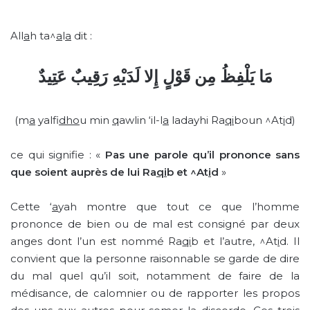
All
a
h ta^
a
l
a
dit :
مَا يَلْفِظُ مِن قَوْلٍ إِلا لَدَيْهِ رَقِيبٌ عَتِيدٌ
(m
a
yalfi
dho
u min
q
awlin ‘il-l
a
ladayhi Ra
qi
boun ^At
i
d)
ce qui signifie : «
Pas une parole qu’il prononce sans
que soient auprès de lui Ra
qi
b et ^At
i
d
»
Cette ‘
a
yah montre que tout ce que l’homme
prononce de bien ou de mal est consigné par deux
anges dont l’un est nommé Ra
qi
b et l’autre, ^At
i
d. Il
convient que la personne raisonnable se garde de dire
du mal quel qu’il soit, notamment de faire de la
médisance, de calomnier ou de rapporter les propos