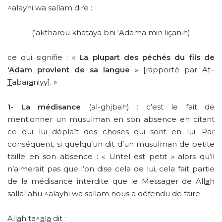
^alayhi wa sallam dire :
(‘aktharou kha
ta
ya bni ‘
A
dama min liç
a
nih)
ce qui signifie : «
La plupart des péchés du fils de
‘
A
dam provient de sa langue
» [rapporté par A
t
–
T
abar
a
niyy]. »
1-
La médisance
(al-gh
i
bah) : c’est le fait de
mentionner un musulman en son absence en citant
ce qui lui déplaît des choses qui sont en lui. Par
conséquent, si quelqu’un dit d’un musulman de petite
taille en son absence : « Untel est petit » alors qu’il
n’aimerait pas que l’on dise cela de lui, cela fait partie
de la médisance interdite que le Messager de All
a
h
s
allall
a
hu ^alayhi wa sallam nous a défendu de faire.
All
a
h ta^
a
l
a
dit :