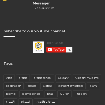
Messager
23 August 2007
Subscribe to our Youtube channel
Tags
Aicp
arabic
arabic school
Calgary
Calgary muslims
celebration
classes
Eidfest
elementary school
Islam
islamic
islamic school
israa
Quran
Religion
مهرجان كالجري
المعراج
الإسراء