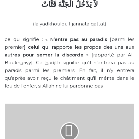
لاَ يَدْخُلُ الْجَنَّةَ قَتَّاتٌ
(l
a
yadkhoulou l-
j
annata
q
att
a
t)
ce qui signifie : «
N’entre pas au paradis
[parmi les
premier]
celui qui rapporte les propos des uns aux
autres pour semer la discorde
» [rapporté par Al-
Boukh
a
riyy]. Ce
h
ad
i
th signifie qu’il n’entrera pas au
paradis parmi les premiers. En fait, il n’y entrera
qu’après avoir reçu le châtiment qu’il mérite dans le
feu de l’enfer, si All
a
h ne lui pardonne pas.
الدرس
الرابع
:
تَوحيدُ
الله