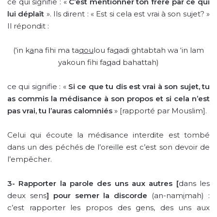
ce qui signifie : «
C’est mentionner ton frère par ce qui
lui déplaît
». Ils dirent : « Est si cela est vrai à son sujet? »
Il répondit :
(‘in k
a
na f
hi ma ta
qou
lou fa
q
adi ghtabtah wa ‘in lam
yakoun f
hi fa
q
ad bahattah)
ce qui signifie : «
Si ce que tu dis est vrai à son sujet, tu
as commis la médisance à son propos et si cela n’est
pas vrai, tu l’auras calomniés
» [rapporté par Mouslim].
Celui qui écoute la médisance interdite est tombé
dans un des péchés de l’oreille est c’est son devoir de
l’empêcher.
3-
Rapporter la parole des uns aux autres [
dans les
deux sens
] pour semer la discorde
(an-nam
i
mah) :
c’est rapporter les propos des gens, des uns aux