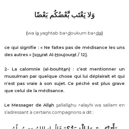
وَلا يَغْتَب بَّعْضُكُم بَعْضًا
(
wa l
a
yaghtab ba^
d
oukum ba^
da
)
ce
qui signifie : «
Ne faites pas de médisance les uns
des autres
» [
s
ou
rat
Al-
H
ou
j
our
a
t / 12
].
2-
La calomnie
(al-bouht
a
n) : c’est mentionner un
musulman par quelque chose qui lui déplairait et qui
n’est pas vraie à son sujet. Ce péché est plus grave
que celui de la médisance.
Le Messager de All
a
h
s
allall
a
hu ^alayhi wa sallam en
s’adressant à certains compagnons a dit :