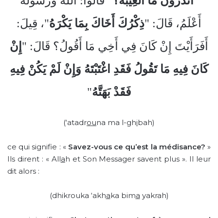
" قَالُوا: اللهُ وَرَسُولُهُ
أَتَدْرُونَ مَا الْغِيبَةُ؟
"
أَعْلَمُ، قَالَ: "
ذِكْرُكَ أَخَاكَ بِمَا يَكْرَهُ
"، قِيلَ:
أَفَرَأَيْتَ إِنْ كَانَ فِي أَخِي مَا أَقُولُ؟ قَالَ: "
إِنْ
كَانَ فِيهِ مَا تَقُولُ فَقَدِ اغْتَبْتَهُ وَإِنْ لَمْ يَكُنْ فِيهِ
"
فَقَدْ بَهَتَّهُ
(‘atadr
ou
na ma l-gh
i
bah)
ce qui signifie : «
Savez-vous ce qu’est la médisance?
»
Ils dirent : « All
a
h et Son Messager savent plus ». Il leur
dit alors :
(dhikrouka ‘akh
a
ka bim
a
yakrah)