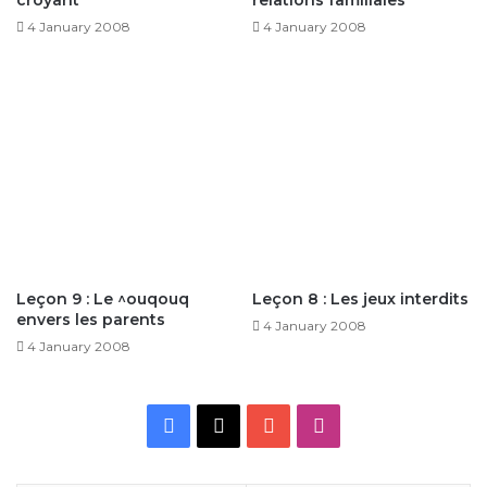
croyant
relations familiales
4 January 2008
4 January 2008
Leçon 9 : Le ^ouqouq
Leçon 8 : Les jeux interdits
envers les parents
4 January 2008
4 January 2008
Facebook
X
YouTube
Instagram