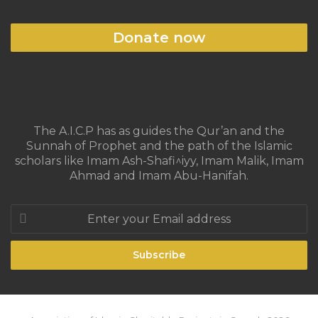
Donate now
The A.I.C.P has as guides the Qur’an and the
Sunnah of Prophet and the path of the Islamic
scholars like Imam Ash-Shafi^iyy, Imam Malik, Imam
Ahmad and Imam Abu-Hanifah.
Enter
your
Email
address