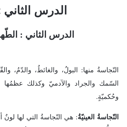
الدرس الثاني : 
الدرس الثاني : الطّها
النّجاسةُ منها: البولُ، والغائطُ، والدّمُ، وال
السّمك والجراد والآدميّ وكذلك عظمُها وشعر
وحُكميّةٍ.
النّجاسةُ العينيّةُ
: هي النّجاسةُ التي لها لونٌ 