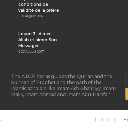
conditions de
validité de la prière
10 August 2007
Leçon 3 : Aimer
Allah et aimer Son
Messager
23 August 2007
E
The A.I.C.P has as guides the Qur’an and the
y
Sunnah of Prophet and the path of the
E
Islamic scholars like Imam Ash-Shafi^iyy, Imam
a
Malik, Imam Ahmad and Imam Abu-Hanifah.
Facebook
X
YouTu
Inst
H
6