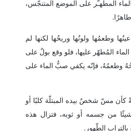
بّ الماء المطهـّر على الموضع المتنجّس،
طاهرًا.
ُها وطعمُها ولونُها وريحُها لكنها لم
ء الماء المُطهّر عليها، فلو وقع بولٌ على
ُهُ وطعمُهُ، فإنّه يكفي صبُّ الماء على
ً كأن مسّ شخصٌ بيده المبتلّة كلبًا أو
شيئًا من جسمه أو ثوبه، فتزال هذه
بالتراب الطّهور.