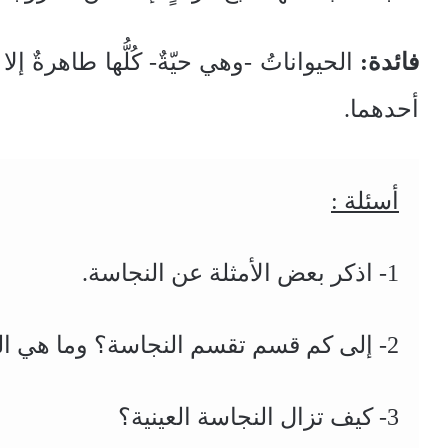
فائدة:
الحيواناتُ -وهي حيّةٌ- كُلُّها طاهرةٌ إل
أحدهما.
أسئلة :
1- اذكر بعض الأمثلة عن النجاسة.
2- إلى كم قسم تقسم النجاسة؟ وما هي النجاسة العينية؟
3- كيف تزال النجاسة العينية؟