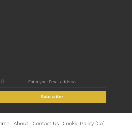
nter
our
mail
ddress
be
agram
ome
About
Contact Us
Cookie Policy (CA)