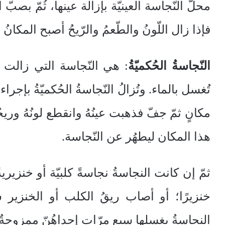
محلُّ النّجاسة العينيّة بإزالة عينها، ثُمّ بص
فإذا زال اللّونُ والطّعمُ والرّيحُ أصبح المكانُ 
النّجاسةُ الحُكميّةُ
: هي النّجاسة التي زالت عين
تُغسل بالماء. وتُزالُ النّجاسةُ الحُكميّةُ بإجرا
مكانٍ ثمّ جفّ فذهبت عينُهُ وانقطع لونُهُ وريح
هذا المكان ليطهُر عن النّجاسة.
ثمّ إن كانت النجاسةُ نجاسةً كلبيّة أو خنزيرية
خنزيرًا؛ أو أصاب ريقُ الكلب أو الخنزير 
النجاسةُ بغسلها سبع مرّاتٍ إحداهُنّ ممزوجةٌ 