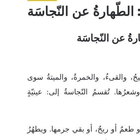
الطّهارةُ عن النّجاسَة
رةُ عن النّجاسَة
قّيحُ، والقىءُ، والخمرةُ، والميتةُ سوى
ُها. تُقسمُ النّجاسةُ إلى: عينيّةٍ
أو طعمٌ أو ريحٌ، أو بقي جرمها. ويطهُرُ