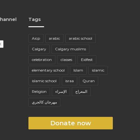
channel
Tags
Aicp
arabic
arabic school
Calgary
Calgary muslims
celebration
classes
Eidfest
elementary school
Islam
islamic
islamic school
israa
Quran
المعراج
الإسراء
Religion
مهرجان كالجري
Donate now