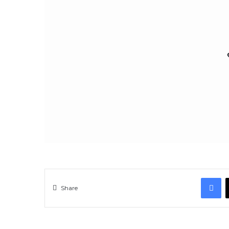
F
Share