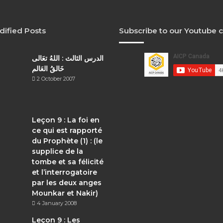
dified Posts
Subscribe to our Youtube 
الدرس الثالث : اللهُ تعَالى
خَالقُ العَالم
2 October 2007
Leçon 9 : La foi en
ce qui est rapporté
du Prophète (1) : (le
supplice de la
tombe et sa félicité
et l’interrogatoire
par les deux anges
Mounkar et Nakir)
4 January 2008
Leçon 9 : Les