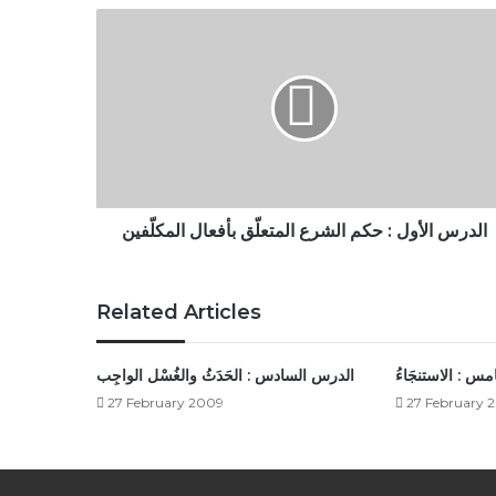
الدرس
الأول
:
حكم
الشرع
المتعلّق
بأفعال
المكلّفين
الدرس الأول : حكم الشرع المتعلّق بأفعال المكلّفين
Related Articles
س : الاستنجَاءُ
الدرس السادس : الحَدَثُ والغُسْل الواجِب
27 February 2009
27 February 