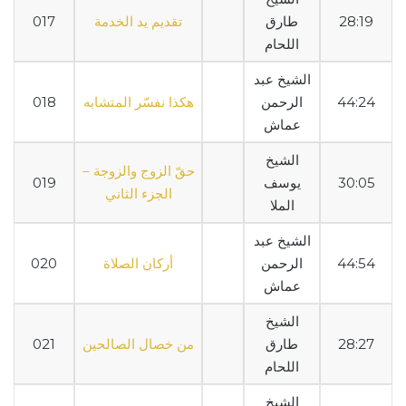
28:19
طارق
تقديم يد الخدمة
017
اللحام
الشيخ عبد
44:24
الرحمن
هكذا نفسّر المتشابه
018
عماش
الشيخ
حقّ الزوج والزوجة –
30:05
يوسف
019
الجزء الثاني
الملا
الشيخ عبد
44:54
الرحمن
أركان الصلاة
020
عماش
الشيخ
28:27
طارق
من خصال الصالحين
021
اللحام
الشيخ