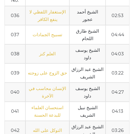
No.
الشيخ أحمد
الإستغفار اللفظي لا
036
02:53
عجور
ينفع الكافر
الشيخ طارق
04:44
تسبيح الجمادات
037
اللحام
الشيخ يوسف
04:03
العلم كنز
038
داود
الشيخ عبد الرزاق
03:22
حق الزوج على زوجته
039
الشريف
الشيخ يوسف
الإنسان محاسب في
040
04:27
داود
الآخرة
الشيخ نبيل
استحسان العلماء
041
04:13
الشريف
للبدعة الحسنة
الشيخ عبد الرزاق
03:26
التوكل على الله
042