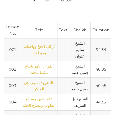
Lesson
Title
Text
Sheikh
Duration
No.
الشيخ
أركان الحجّ وواجباته
54:34
سليم
001
ومبطلاته
علوان
الشيخ
القرءان يأمر باتباع
002
40:05
جميل حليم
سيّدنا محمّد
الشيخ
بالمعروف ننهى عن
003
40:45
جميل حليم
المنكر
الشيخ نبيل
علم الدين مصباح
004
41:36
الشريف
القلوب ومفتاح الجنّة