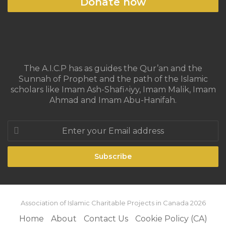
Donate now
The A.I.C.P has as guides the Qur’an and the
Sunnah of Prophet and the path of the Islamic
scholars like Imam Ash-Shafi^iyy, Imam Malik, Imam
Ahmad and Imam Abu-Hanifah.
Enter
your
Email
address
Association of Islamic Charitable Projects in Canada 2026
Home
About
Contact Us
Cookie Policy (CA)