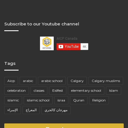
Subscribe to our Youtube channel
Tags
Aicp
arabic
arabic school
Calgary
Calgary muslims
celebration
classes
Eidfest
elementary school
Islam
islamic
islamic school
israa
Quran
Religion
مهرجان كالجري
المعراج
الإسراء