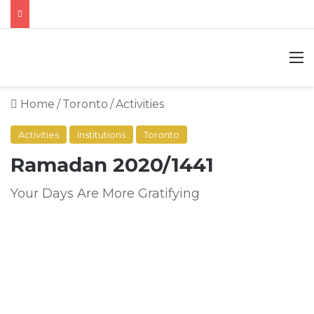
M
Home
/
Toronto
/
Activities
Activities
Institutions
Toronto
Ramadan 2020/1441
Your Days Are More Gratifying