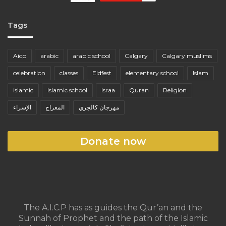
Tags
Aicp
arabic
arabic school
Calgary
Calgary muslims
celebration
classes
Eidfest
elementary school
Islam
islamic
islamic school
israa
Quran
Religion
مهرجان كالجري
المعراج
الإسراء
Donate now
The A.I.C.P has as guides the Qur’an and the
Sunnah of Prophet and the path of the Islamic