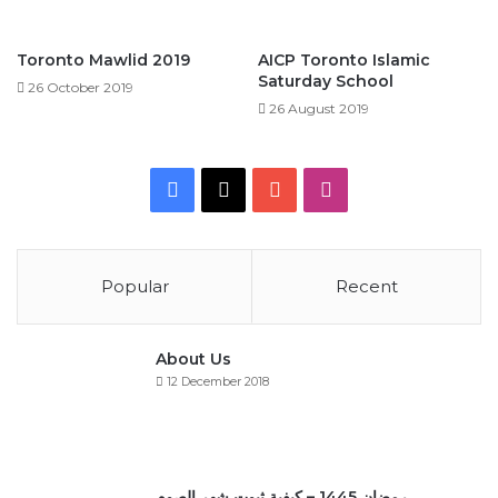
Toronto Mawlid 2019
AICP Toronto Islamic
Saturday School
26 October 2019
26 August 2019
Facebook
X
YouTube
Instagram
Popular
Recent
About Us
12 December 2018
رمضان 1445 – كيفية ثبوت شهر الصوم