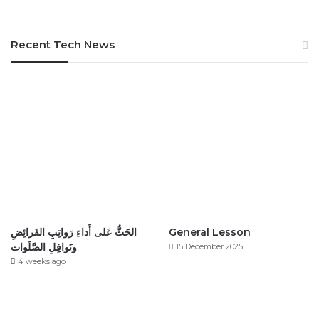
Recent Tech News
الحَثُّ عَلى أَداءِ رَواتِبِ الفَرائِضِ
General Lesson
ونَوافِلِ الصَّلَوات
15 December 2025
4 weeks ago