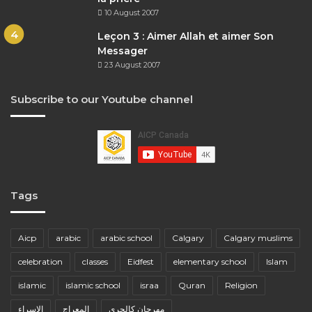
10 August 2007
Leçon 3 : Aimer Allah et aimer Son
Messager
23 August 2007
Subscribe to our Youtube channel
Tags
Aicp
arabic
arabic school
Calgary
Calgary muslims
celebration
classes
Eidfest
elementary school
Islam
islamic
islamic school
israa
Quran
Religion
مهرجان كالجري
المعراج
الإسراء