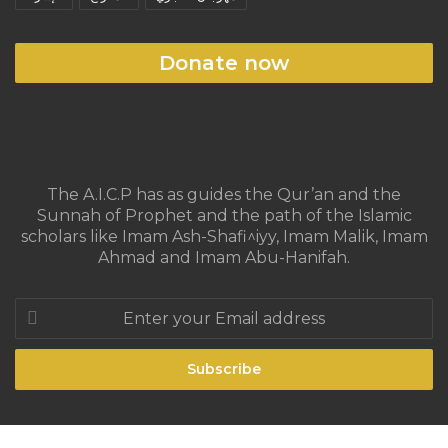
Donate now
The A.I.C.P has as guides the Qur’an and the
Sunnah of Prophet and the path of the Islamic
scholars like Imam Ash-Shafi^iyy, Imam Malik, Imam
Ahmad and Imam Abu-Hanifah.
Enter
your
Email
address