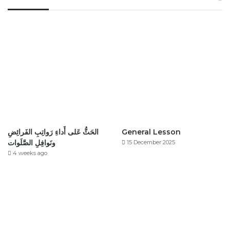
الحَثُّ عَلى أَداءِ رَواتِبِ الفَرائِضِ
General Lesson
ونَوافِلِ الصَّلَوات
15 December 2025
4 weeks ago