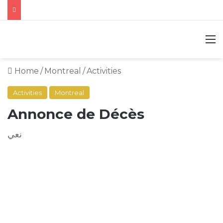
M
Home
/
Montreal
/
Activities
Activities
Montreal
Annonce de Décès
نعي