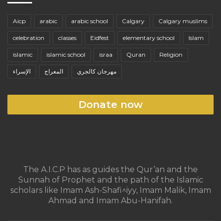
Aicp
arabic
arabic school
Calgary
Calgary muslims
celebration
classes
Eidfest
elementary school
Islam
islamic
islamic school
israa
Quran
Religion
مهرجان كالجري
المعراج
الإسراء
Donate now
The A.I.C.P has as guides the Qur’an and the
Sunnah of Prophet and the path of the Islamic
scholars like Imam Ash-Shafi^iyy, Imam Malik, Imam
Ahmad and Imam Abu-Hanifah.