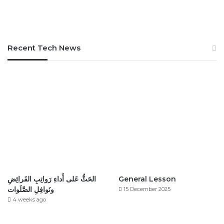
Recent Tech News
الحَثُّ عَلى أَداءِ رَواتِبِ الفَرائِضِ
General Lesson
ونَوافِلِ الصَّلَوات
15 December 2025
4 weeks ago