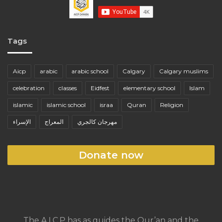
Tags
Aicp
arabic
arabic school
Calgary
Calgary muslims
celebration
classes
Eidfest
elementary school
Islam
islamic
islamic school
israa
Quran
Religion
مهرجان كالجري
المعراج
الإسراء
Donate now
The A.I.C.P has as guides the Qur’an and the