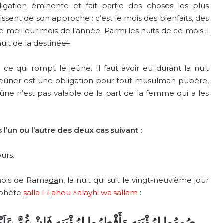
igation éminente et fait partie des choses les plus
ssent de son approche : c’est le mois des bienfaits, des
e meilleur mois de l’année. Parmi les nuits de ce mois il
nuit de la destinée–.
 ce qui rompt le jeûne. Il faut avoir eu durant la nuit
 Jeûner est une obligation pour tout musulman pubère,
jeûne n’est pas valable de la part de la femme qui a les
 l’un ou l’autre des deux cas suivant :
ours.
 mois de Rama
da
n, la nuit qui suit le vingt-neuvième jour
ophète
s
alla
l-L
a
hou ^alayhi wa sallam
:
صُومُوا لِرُؤْيَتِهِ وَأَفْطِرُوا لِرُؤْيَتِهِ فَإِنْ غُمَّ عَلَي.