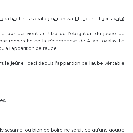
da
na h
a
dhihi s-sanata ‘
i
m
a
nan wa-
h
tiç
a
ban li L
a
hi ta^
a
l
a
)
r le jour qui vient au titre de l’obligation du jeûne de
 par recherche de la récompense de All
a
h ta^
a
l
a
». Le
u’à l’apparition de l’aube.
t le jeûne :
ceci depuis l’apparition de l’aube véritable
es.
de sésame, ou bien de boire ne serait-ce qu’une goutte