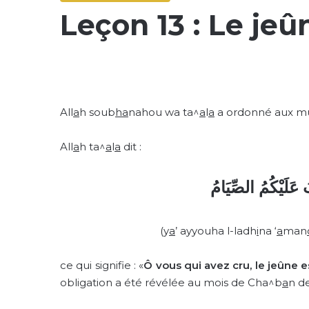
Leçon 13 : Le jeû
All
a
h soub
ha
nahou wa ta^
a
l
a
a ordonné aux mu
All
a
h ta^
a
l
a
dit :
بَ عَلَيْكُمُ الصِّيَامُ
(y
a
’ ayyouha l-ladh
i
na ‘
a
man
ce qui signifie : «
Ô vous qui avez cru, le jeûne 
obligation a été révélée au mois de Cha^b
a
n d