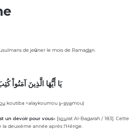
ne
sulmans de je
û
ner le mois de Rama
da
n.
يَا أَيُّهَا الَّذِينَ آمَنُواْ كُتِ
ou
koutiba ^alaykoumou
s
–
s
iy
a
mou)
est un devoir pour vous
» [s
ou
rat Al-Ba
q
arah / 183]. Cette
e la deuxième année après l’Hérige.