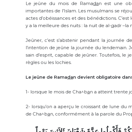
Le jeûne du mois de Rama
da
n est une obl
importantes de l’Islam. Les musulmans se réjoui
actes d’obéissances et des bénédictions. C’est l
y a la meilleure des nuits : la nuit de al-
q
adr –la 
Jeûner, c’est s’abstenir pendant la journée de
l’intention de jeûne la journée du lendemain.
sain d’esprit, capable de jeûner. Toutefois, le 
règles ou les lochies.
Le jeûne de Rama
da
n devient obligatoire dans
1- lorsque le mois de Cha^b
a
n a atteint trente j
2- lorsqu’on a aperçu le croissant de lune du
de Cha^b
a
n, conformément à la parole du Pr
ْكُمْ فَأَكْمِلُوا عِدَّةَ شَعْبَانَ ثَلاَثِينَ يَوْماً