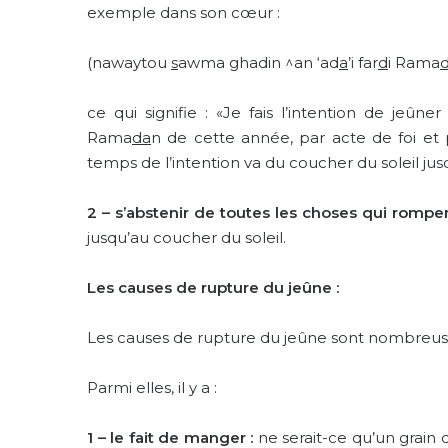
exemple dans son cœur :
(nawaytou
s
awma ghadin ^an ‘ad
a
’i far
d
i Rama
ce qui signifie : «Je fais l’intention de jeûne
Rama
da
n de cette année, par acte de foi et
temps de l’intention va du coucher du soleil jusq
2 – s’abstenir de toutes les choses qui rompen
jusqu’au coucher du soleil.
Les causes de rupture du jeûne :
Les causes de rupture du jeûne sont nombreus
Parmi elles, il y a :
1 – le fait de manger :
ne serait-ce qu’un grain 