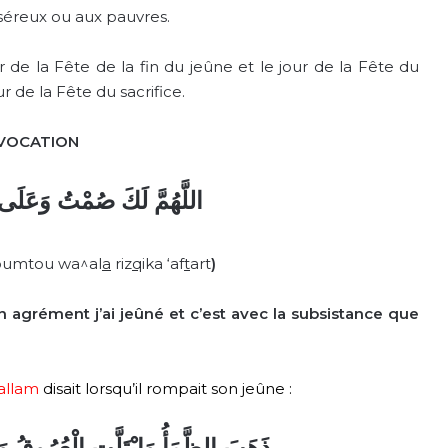
iséreux ou aux pauvres.
ur de la Fête de la fin du jeûne et le jour de la Fête du
our de la Fête du sacrifice.
VOCATION
اللَّهُمَّ لَكَ صُمْتُ وَعَلَى
oumtou wa^al
a
riz
q
ika ‘af
t
art
)
 agrément j’ai jeûné et c’est avec la subsistance que
sallam
disait lorsqu’il rompait son jeûne :