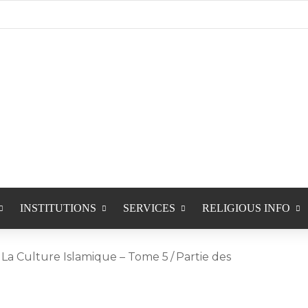
INSTITUTIONS
SERVICES
RELIGIOUS INFO
La Culture Islamique – Tome 5
/
Partie des