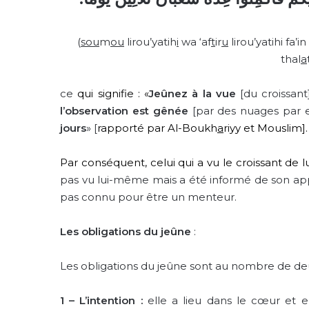
(
sou
m
ou
lirou’yatih
i
wa ‘af
t
ir
u
lirou’yatihi fa
thal
a
ce
qui signifie : «
Jeûnez à la vue
[du croissan
l’observation est gênée
[par des nuages par
jours
» [
rapporté par Al-Boukh
a
riyy et Mouslim
].
Par conséquent, celui qui a vu le croissant de
pas vu lui-même mais a été informé de son appa
pas connu pour être un menteur.
Les obligations du jeûne
:
Les obligations du jeûne sont au nombre de deu
1 – L’intention :
elle a lieu dans le cœur et e