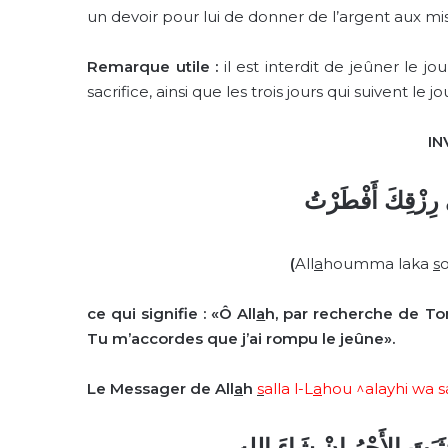
un devoir pour lui de donner de l’argent aux m
Remarque utile :
il est interdit de jeûner le jo
sacrifice, ainsi que les trois jours qui suivent le j
IN
 رِزْقِكَ أَفْطَرْتُ
(
All
a
houmma laka
s
ce
qui signifie : «Ô All
a
h, par recherche de Ton
Tu m’accordes que j’ai rompu le jeûne».
Le Messager de All
a
h
s
alla
l-L
a
hou ^alayhi wa 