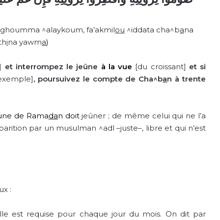
’in ghoumma ^alaykoum, fa’akmil
ou
^iddata cha^b
a
na
th
i
na yawm
a
)
t]
et interrompez le jeûne
à la vue
[du croissant]
et si
 exemple]
, poursuivez le compte de Cha^b
a
n à trente
 lune de Rama
da
n doit
jeûner ; de même celui qui ne l’a
rition par un musulman ^adl –juste–, libre et qui n’est
x :
lle est requise pour chaque jour du mois. On dit par