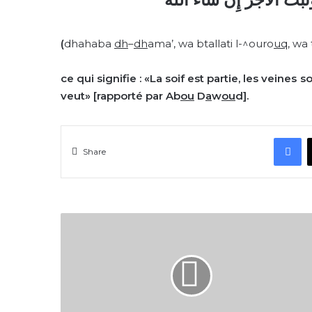
َثَبَتَ الأَجْرُ إِنْ شَاءَ الله
(
dhahaba
dh
–
dh
ama’, wa btallati l-^ouro
uq
,
wa t
ce
qui signifie : «
La soif est partie, les veines 
veut
» [rapporté par Ab
ou
D
a
w
ou
d].
F
Share
Leçon
12
:
La
prière
du
vendredi