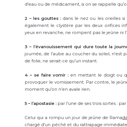
d’eau ou de médicament, si on se rappelle qu’on
2 –
les gouttes :
dans le nez ou les oreilles s
également le clystère par les deux orifices inf
yeux en revanche, ne rompent pas le jeûne ni l’i
3 –
l’évanouissement qui dure toute la journ
journée, de l’aube au coucher du soleil, n’est p
de folie, ne serait-ce qu’un instant.
4 –
se faire vomir :
en mettant le doigt ou
provoquer le vomissement. Par contre, le jeû
moment qu’on n’en avale rien.
5 –
l’apostasie :
par l’une de ses trois sortes : par
Celui qui a rompu un jour de jeûne de Rama
d
chargé d’un péché et du rattrapage immédia