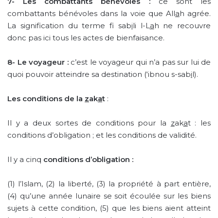
7-
Les combattants bénévoles :
ce sont les
combattants bénévoles dans la voie que All
a
h agrée.
La signification du terme f
sab
i
li l-L
a
h ne recouvre
donc pas ici tous les actes de bienfaisance.
8-
Le voyageur :
c’est le voyageur qui n’a pas sur lui de
quoi pouvoir atteindre sa destination (‘ibnou s-sab
i
l).
Les conditions de la
z
ak
a
t
:
Il y a deux sortes de conditions pour la
z
ak
a
t : les
conditions d’obligation ; et les conditions de validité.
Il y a cinq
conditions d’obligation :
(1) l’Islam, (2) la liberté, (3) la propriété à part entière,
(4) qu’une année lunaire se soit écoulée sur les biens
sujets à cette condition, (5) que les biens aient atteint