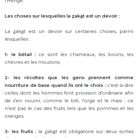
l’Hérige.
Les choses sur lesquelles la
z
ak
a
t est un devoir :
La
z
ak
a
t est un devoir sur certaines choses, parmi
lesquelles :
1- le bétail :
ce sont les chameaux, les bovins, les
chèvres et les moutons;
2-
les récoltes que les gens prennent comme
nourriture de base quand ils ont le choix :
c’est-à-dire
celles dont les hommes font provision d’ordinaire afin
de s’en nourrir, comme le blé, l’orge et le maïs ; ce
n’est pas le cas des fruits tels que les pommes et les
oranges.
3-
les fruits :
la
z
ak
a
t est obligatoire sur deux sortes