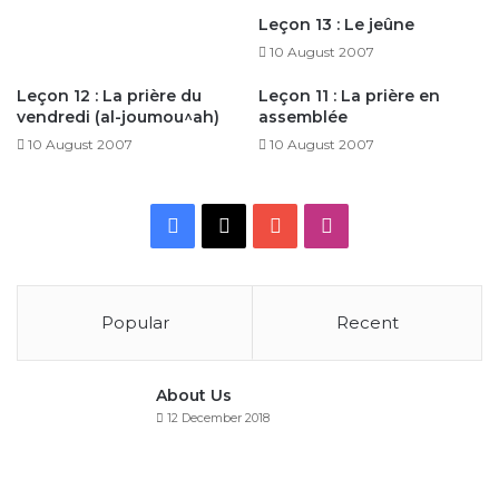
Leçon 13 : Le jeûne
10 August 2007
Leçon 12 : La prière du
Leçon 11 : La prière en
vendredi (al-joumou^ah)
assemblée
10 August 2007
10 August 2007
Facebook
X
YouTube
Instagram
Popular
Recent
About Us
12 December 2018