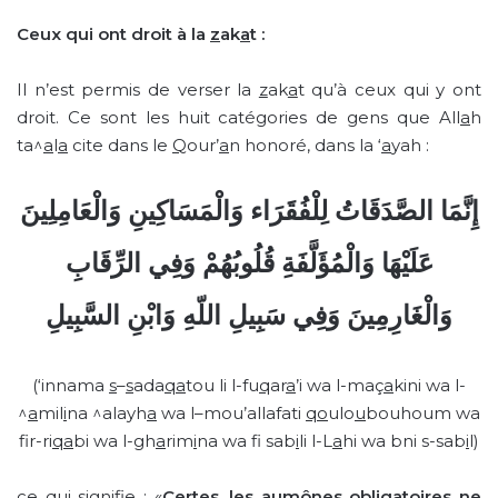
Ceux qui ont droit à la
z
ak
a
t :
Il n’est permis de verser la
z
ak
a
t qu’à ceux qui y ont
droit. Ce sont les huit catégories de gens que All
a
h
ta^
a
l
a
cite dans le
Q
our’
a
n honoré, dans la ‘
a
yah :
إِنَّمَا الصَّدَقَاتُ لِلْفُقَرَاء وَالْمَسَاكِينِ وَالْعَامِلِينَ
عَلَيْهَا وَالْمُؤَلَّفَةِ قُلُوبُهُمْ وَفِي الرِّقَابِ
وَالْغَارِمِينَ وَفِي سَبِيلِ اللّهِ وَابْنِ السَّبِيلِ
(‘innama
s
–
s
ada
qa
tou li l-fu
q
ar
a
’i wa l-maç
a
kini wa l-
^
a
mil
i
na ^alayh
a
wa l–mou’allafati
qo
ulo
u
bouhoum wa
fir-ri
qa
bi wa l-gh
a
rim
i
na wa f
sab
i
li l-L
a
hi wa bni s-sab
i
l)
ce qui signifie : «
Certes, les aumônes obligatoires ne