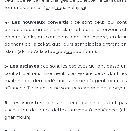
ceux que le Calife a chargés de collecter la
z
ak
a
t sans
rémunération (al-^
a
mil
ou
na ^alayh
a
).
4-
Les nouveaux convertis :
ce sont ceux qui sont
entrées récemment en Islam et dont la ferveur est
encore faible, ou bien ceux dont on espère, en leur
donnant de la
z
ak
a
t, que leurs semblables entrent en
Islam (al-mou’allafatou
q
oul
ou
bouhoum).
5-
Les esclaves :
ce sont les esclaves qui ont passé un
contrat d’affranchissement, c’est-à-dire ceux dont les
maîtres ont demandé une somme d’argent pour les
affranchir (fi r-r
qa
b) et ne sont pas capable de la payer.
6- Les endettés :
ce sont ceux qui ne peuvent pas
s’acquitter de leurs dettes arrivées à échéance (al-
gh
a
rim
ou
n).