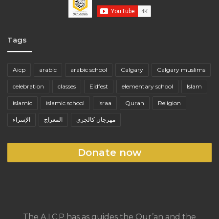
Tags
Aicp
arabic
arabic school
Calgary
Calgary muslims
celebration
classes
Eidfest
elementary school
Islam
islamic
islamic school
israa
Quran
Religion
مهرجان كالجري
المعراج
الإسراء
Donate now
The A.I.C.P has as guides the Qur’an and the