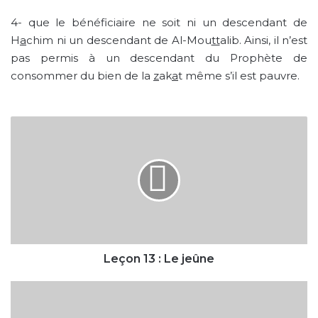
4- que le bénéficiaire ne soit ni un descendant de
H
a
chim ni un descendant de Al-Mou
tt
alib. Ainsi, il n’est
pas permis à un descendant du Prophète de
consommer du bien de la
z
ak
a
t même s’il est pauvre.
Leçon
13
:
Le
jeûne
Leçon 13 : Le jeûne
Leçon
15
: