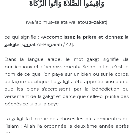
وَأَقِيمُواْ الصَّلاَةَ وَآتُواْ الزَّكَاةَ
(wa ‘a
q
imu
s
–
s
al
a
ta wa ‘
a
tou
z
–
z
ak
a
t)
ce qui signifie : «
Accomplissez la prière et donnez la
z
ak
a
t
» [s
ou
rat Al-Ba
q
arah / 43].
Dans la langue arabe, le mot
z
ak
a
t signifie «la
purification» et «l’accroissement». Selon la Loi, c’est le
nom de ce que l’on paye sur un bien ou sur le corps,
de façon spécifique. La
z
ak
a
t a été appelée ainsi parce
que les biens s’accroissent par la bénédiction du
versement de la
z
ak
a
t et parce que celle-ci purifie des
péchés celui qui la paye.
La
z
ak
a
t fait partie des choses les plus éminentes de
l’Islam ; All
a
h l’a ordonnée la deuxième année après