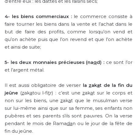
d’entre eux : les dattes et les raisins secs;
4-
les biens commerciaux :
le commerce consiste à
faire tourner les biens dans la vente et l’achat dans le
but de faire des profits, comme lorsqu’on vend et
qu’on achète puis que l’on revend et que l’on achète
et ainsi de suite;
5-
les deux monnaies précieuses (na
q
d) :
ce sont l’or
et l’argent métal.
Il est aussi obligatoire de verser
la
z
ak
a
t
de la fin du
jeûne
(
z
ak
a
tou l-fi
t
r) : c’est une
z
ak
a
t sur le corps et
non sur les biens, une
z
ak
a
t que le musulman verse
sur lui-même ainsi que sur sa femme, ses enfants non
pubères et ses parents s’ils sont pauvres. On la verse
pendant le mois de Rama
da
n ou le jour de la fête de
fin du jeûne.