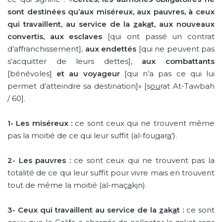
sont destinées qu’aux miséreux, aux pauvres, à ceux
qui travaillent, au service de la
z
ak
a
t, aux nouveaux
convertis, aux esclaves
[qui ont passé un contrat
d’affranchissement],
aux endettés
[qui ne peuvent pas
s’acquitter de leurs dettes],
aux combattants
[bénévoles]
et au voyageur
[qui n’a pas ce qui lui
permet d’atteindre sa destination]» [s
ou
rat At-Tawbah
/ 60].
1- Les miséreux :
ce sont ceux qui ne trouvent même
pas la moitié de ce qui leur suffit (al-fou
q
ar
a
’).
2-
Les pauvres :
ce sont ceux qui ne trouvent pas la
totalité de ce qui leur suffit pour vivre mais en trouvent
tout de même la moitié (al-maç
a
k
i
n).
3- Ceux qui travaillent au service de la
z
ak
a
t :
ce sont