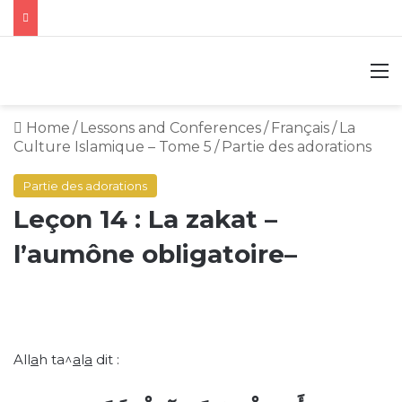
M
Home
/
Lessons and Conferences
/
Français
/
La
Culture Islamique – Tome 5
/
Partie des adorations
Partie des adorations
Leçon 14 : La zakat –
l’aumône obligatoire–
All
a
h ta^
a
l
a
dit :