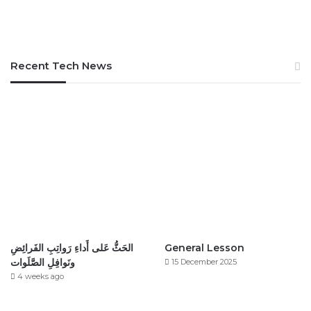
Recent Tech News
الحَثُّ عَلى أَداءِ رَواتِبِ الفَرائِضِ
General Lesson
ونَوافِلِ الصَّلَوات
15 December 2025
4 weeks ago