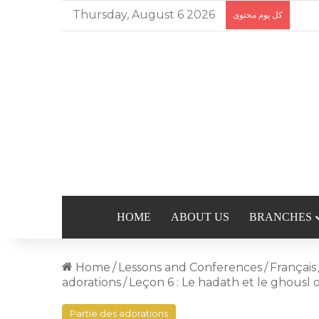
Thursday, August 6 2026
كل يوم محتوى
HOME
ABOUT US
BRANCHES
Home
/
Lessons and Conferences
/
Français
adorations
/
Leçon 6 : Le hadath et le ghousl o
Partie des adorations