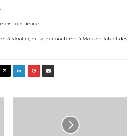
.
 repris conscience.
tion à ^Arafah, du séjour nocturne à Mou
z
dalifah et des
acebook
X
LinkedIn
Pinterest
Share via Email
Leçon
7
:
Les
temps
des