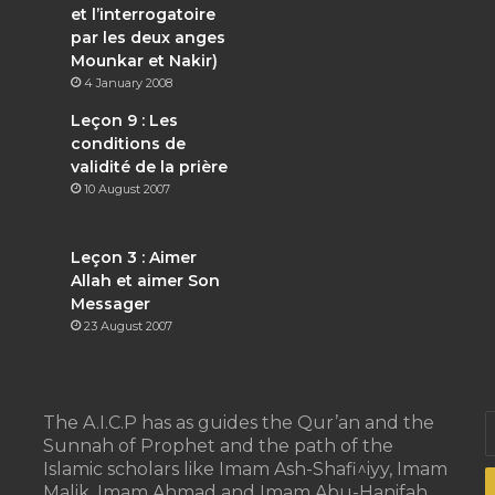
et l’interrogatoire
par les deux anges
Mounkar et Nakir)
4 January 2008
Leçon 9 : Les
conditions de
validité de la prière
10 August 2007
Leçon 3 : Aimer
Allah et aimer Son
Messager
23 August 2007
E
The A.I.C.P has as guides the Qur’an and the
y
Sunnah of Prophet and the path of the
E
Islamic scholars like Imam Ash-Shafi^iyy, Imam
a
Malik, Imam Ahmad and Imam Abu-Hanifah.