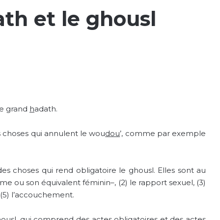
th et le ghousl
le grand
h
adath.
s choses qui annulent le wou
dou
’, comme par exemple
es choses qui rend obligatoire le ghousl. Elles sont au
me ou son équivalent féminin–, (2) le rapport sexuel, (3)
et (5) l’accouchement.
ghousl, qui comprend des actes obligatoires et des actes