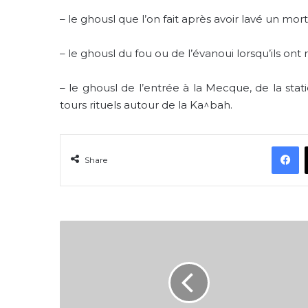
–
le ghousl que l’on fait après avoir lavé un mort
–
le ghousl du fou ou de l’évanoui lorsqu’ils ont
–
le ghousl de l’entrée à la Mecque, de la sta
tours rituels autour de la Ka^bah.
F
Share
Leçon
5
:
L’istinja’