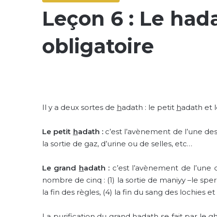
Leçon 6 : Le hada
obligatoire
Il y a deux sortes de
h
adath : le petit
h
adath et 
Le petit
h
adath :
c’est l’avènement de l’une de
la sortie de gaz, d’urine ou de selles, etc…
Le grand
h
adath :
c’est l’avènement de l’une d
nombre de cinq : (1) la sortie de maniyy –le sper
la fin des règles, (4) la fin du sang des lochies 
La purification du grand
h
adath se fait par le 