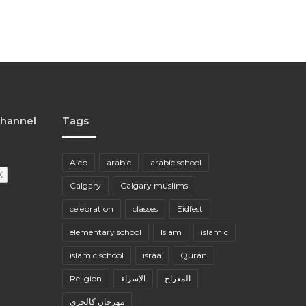
channel
Tags
Aicp
arabic
arabic school
Calgary
Calgary muslims
celebration
classes
Eidfest
elementary school
Islam
islamic
islamic school
israa
Quran
Religion
الإسراء
المعراج
مهرجان كالجري