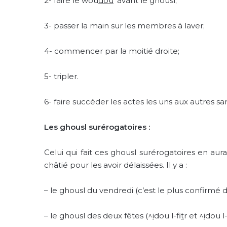
2-
faire le wou
dou
’ avant le ghousl;
3-
passer la main sur les membres à laver;
4-
commencer par la moitié droite;
5-
tripler.
6-
faire succéder les actes les uns aux autres sa
Les ghousl surérogatoires :
Celui qui fait ces ghousl surérogatoires en aur
châtié pour les avoir délaissées. Il y a :
–
le ghousl du vendredi (c’est le plus confirmé 
–
le ghousl des deux fêtes (^
i
dou l-fi
t
r et ^
i
dou l-