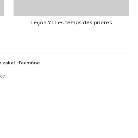
prières
Leçon 7 : Les temps des prières
La zakat –l’aumône
007