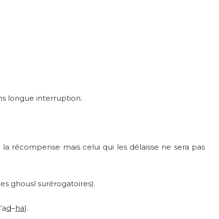
ns longue interruption.
a la récompense mais celui qui les délaisse ne sera pas
des ghousl surérogatoires).
‘a
d
–
ha
).