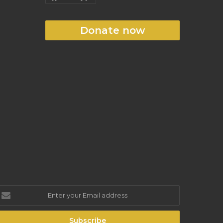
Donate now
nter
our
mail
ddress