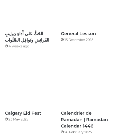
الحَثُّ عَلى أَداءِ رَواتِبِ
General Lesson
الفَرائِضِ ونَوافِلِ الصَّلَوات
15 December 2025
4 weeks ago
Calgary Eid Fest
Calendrier de
Ramadan | Ramadan
23 May 2025
Calendar 1446
26 February 2025